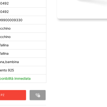
n0492
n0492
99900009330
cchino
cchino
fallina
fallina
nna,bambina
ento 925
ponibilità immediata
 PZ