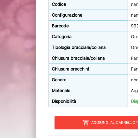
Codice
na
Configurazione
na
Barcode
99
Categoria
Ore
Tipologia bracciale/collana
Ore
Chiusura bracciale/collana
Far
Chiusura orecchini
Far
Genere
do
Materiale
Arg
Disponibilità
Dis
AGGIUNGI AL CARRELLO 1