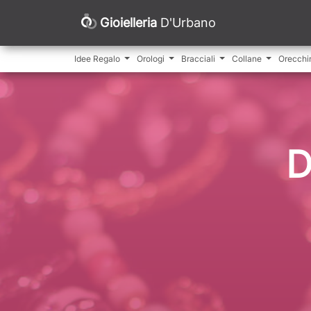
Gioielleria
D'Urbano
Idee Regalo
Orologi
Bracciali
Collane
Orecchi
D