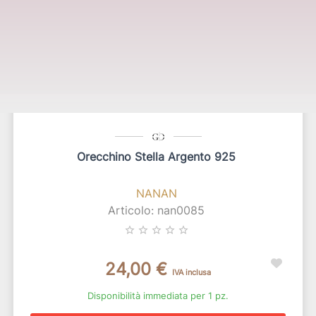
Orecchino Stella Argento 925
NANAN
Articolo: nan0085
star_border
star_border
star_border
star_border
star_border
24,00 €
IVA inclusa
Disponibilità immediata per 1 pz.