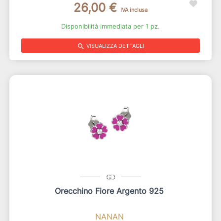
26,00 €
IVA inclusa
Disponibilità immediata per 1 pz.
search
VISUALIZZA DETTAGLI
Orecchino Fiore Argento 925
NANAN