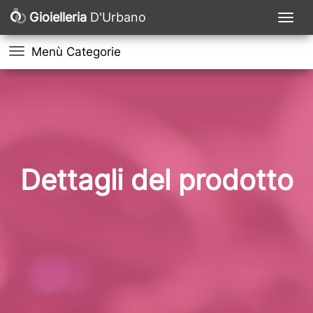
Gioielleria
D'Urbano
Menù Categorie
Dettagli del prodotto