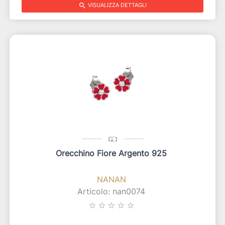
search
VISUALIZZA DETTAGLI
Orecchino Fiore Argento 925
NANAN
Articolo: nan0074
star_border
star_border
star_border
star_border
star_border