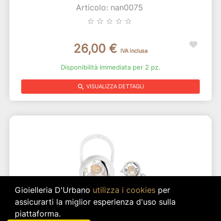
Articolo: nan0075
star_border
star_border
star_border
star_border
star_border
26,00 €
IVA inclusa
Disponibilità immediata per 2 pz.
search
VISUALIZZA DETTAGLI
Gioielleria D'Urbano
utilizza i cookies
per
assicurarti la miglior esperienza d'uso sulla
piattaforma.