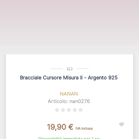
Bracciale Cursore Misura Ii - Argento 925
NANAN
Articolo: nan0276
star_border
star_border
star_border
star_border
star_border
19,90 €
IVA inclusa
Disponibilità immediata per 1 pz.