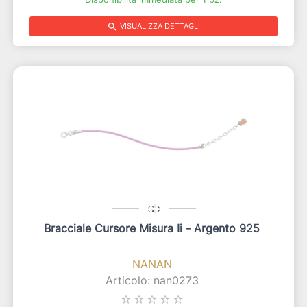
search
VISUALIZZA DETTAGLI
Bracciale Cursore Misura Ii - Argento 925
NANAN
Articolo: nan0273
star_border
star_border
star_border
star_border
star_border