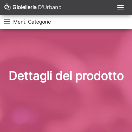
Gioielleria
D'Urbano
Menù Categorie
Dettagli del prodotto