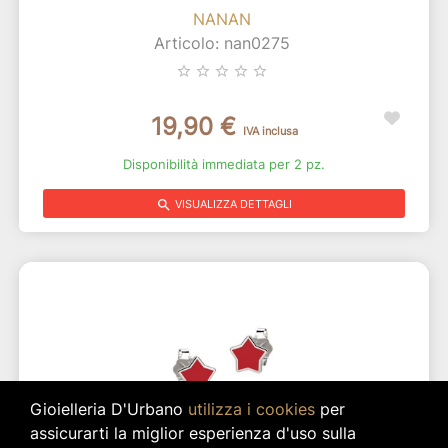
NANAN
Articolo: nan0275
star_border
star_border
star_border
star_border
star_border
19,90 €
IVA inclusa
Disponibilità immediata per 2 pz.
search
VISUALIZZA DETTAGLI
Gioielleria D'Urbano
utilizza i cookies
per
assicurarti la miglior esperienza d'uso sulla