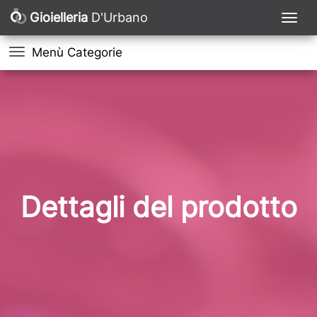
Gioielleria
D'Urbano
Menù Categorie
Dettagli del prodotto