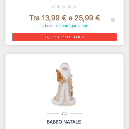
star_border
star_border
star_border
star_border
star_border
Tra 13,99 € e 25,99 €
In base alla configurazione
search
VISUALIZZA DETTAGLI
BABBO NATALE