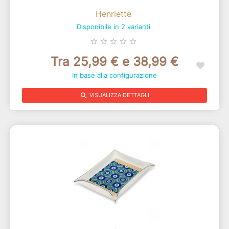
Henriette
Disponibile in 2 varianti
star_border
star_border
star_border
star_border
star_border
Tra 25,99 € e 38,99 €
In base alla configurazione
search
VISUALIZZA DETTAGLI