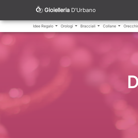
Gioielleria
D'Urbano
Idee Regalo
Orologi
Bracciali
Collane
Orecchi
D