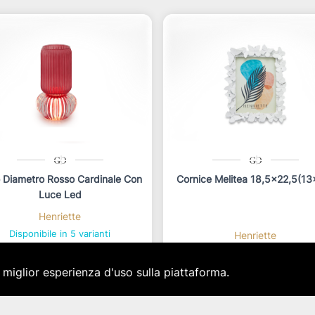
 Diametro Rosso Cardinale Con
Cornice Melitea 18,5x22,5(13
Luce Led
Henriette
Disponibile in 5 varianti
Henriette
Disponibile in 2 varianti
star_border
star_border
star_border
star_border
star_border
a miglior esperienza d'uso sulla piattaforma.
star_border
star_border
star_border
star_border
star_border
19,99 €
IVA inclusa
Tra 20,62 € e 41,36 €