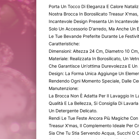
Porta Un Tocco Di Eleganza E Calore Nataliz
Nostra Brocca In Borosilicato Treasur X'mas
Incantevole Design Presenta Un Incantevole
Solo Un Accessorio D'arredo, Ma Anche Un E
Le Tue Bevande Preferite Durante Le Festivit
Caratteristiche:
Dimensioni: Altezza 24 Cm, Diametro 10 Cm
Materiale: Realizzata In Borosilicato, Un Vetr
Che Garantisce Un'ottima Durevolezza E Un 
Design: La Forma Unica Aggiunge Un Element
Rendendo Ogni Momento Speciale, Dalle Cen
Manutenzione:
La Brocca Non È Adatta Per Il Lavaggio In L
Qualità E La Bellezza, Si Consiglia Di Lava
Un Detergente Delicato.
Rendi Le Tue Feste Ancora Più Magiche Con L
Treasur X'mas, Il Complemento Ideale Per Cr
Sia Che Tu Stia Servendo Acqua, Succhi O C