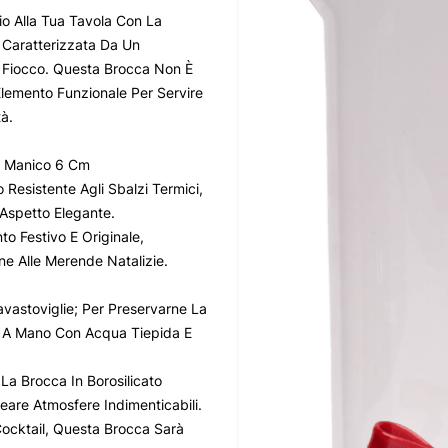
io Alla Tua Tavola Con La
, Caratterizzata Da Un
 Fiocco. Questa Brocca Non È
lemento Funzionale Per Servire
à.
, Manico 6 Cm
o Resistente Agli Sbalzi Termici,
Aspetto Elegante.
o Festivo E Originale,
e Alle Merende Natalizie.
avastoviglie; Per Preservarne La
rla A Mano Con Acqua Tiepida E
a Brocca In Borosilicato
eare Atmosfere Indimenticabili.
ocktail, Questa Brocca Sarà