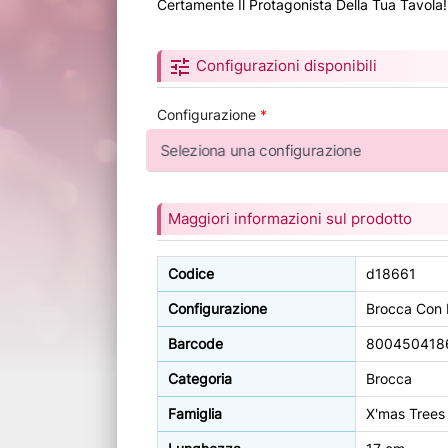
Certamente Il Protagonista Della Tua Tavola!
tune
Configurazioni disponibili
Configurazione
*
Maggiori informazioni sul prodotto
Codice
d18661
Configurazione
Brocca Con 
Barcode
800450418
Categoria
Brocca
Famiglia
X'mas Trees