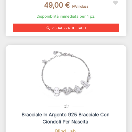
49,00 €
IVA inclusa
Disponibilità immediata per 1 pz.
search
VISUALIZZA DETTAGLI
Bracciale In Argento 925 Bracciale Con
Ciondoli Per Nascita
Blind Lab