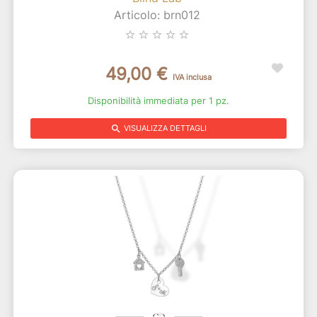
Articolo: brn012
star_border
star_border
star_border
star_border
star_border
49,00 €
IVA inclusa
Disponibilità immediata per 1 pz.
search
VISUALIZZA DETTAGLI