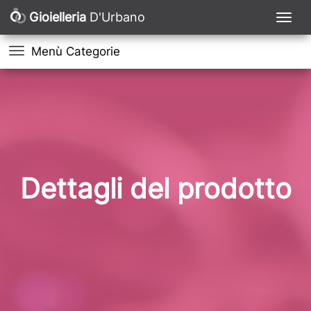
Gioielleria
D'Urbano
Menù Categorie
Dettagli del prodotto