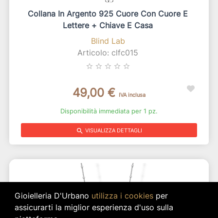
Collana In Argento 925 Cuore Con Cuore E
Lettere + Chiave E Casa
Blind Lab
Articolo: clfc015
star_border
star_border
star_border
star_border
star_border
49,00 €
IVA inclusa
Disponibilità immediata per 1 pz.
search
VISUALIZZA DETTAGLI
Gioielleria D'Urbano
utilizza i cookies
per
assicurarti la miglior esperienza d'uso sulla