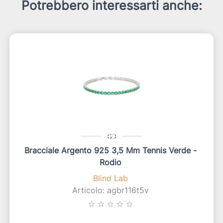
Potrebbero interessarti anche:
Bracciale Argento 925 3,5 Mm Tennis Verde -
Rodio
Blind Lab
Articolo: agbr116t5v
star_border
star_border
star_border
star_border
star_border