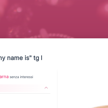
y name is" tg l
arna
senza interessi