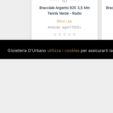
Bracciale Argento 925 3,5 Mm
Brac
Tennis Verde - Rodio
Blind Lab
Articolo: agbr116t5v
star_border
star_border
star_border
star_border
star_border
49,00 €
Gioielleria D'Urbano
utilizza i cookies
per assicurarti l
IVA inclusa
Disponibilità immediata per 1 pz.
Di
Gioielleria
D'Urbano