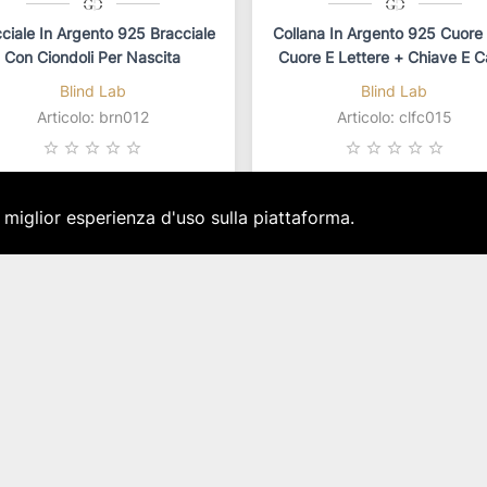
ciale In Argento 925 Bracciale
Collana In Argento 925 Cuore
Con Ciondoli Per Nascita
Cuore E Lettere + Chiave E 
Blind Lab
Blind Lab
Articolo: brn012
Articolo: clfc015
star_border
star_border
star_border
star_border
star_border
star_border
star_border
star_border
star_border
star_border
49,00 €
49,00 €
a miglior esperienza d'uso sulla piattaforma.
IVA inclusa
IVA inclusa
sponibilità immediata per 1 pz.
Disponibilità immediata per 1 
CONTATTACI
PRIVACY POLICY
COOKIE POLICY
CHI SIAMO