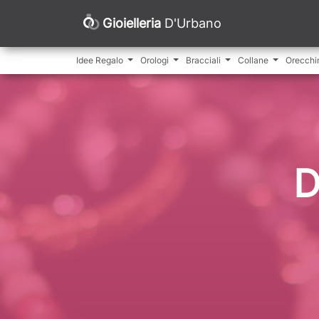
Gioielleria
D'Urbano
Idee Regalo
Orologi
Bracciali
Collane
Orecchi
D