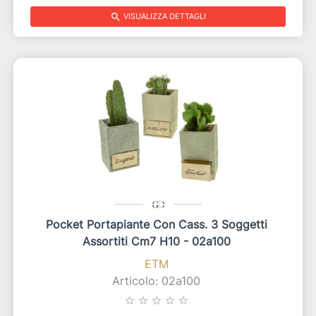
search
VISUALIZZA DETTAGLI
Pocket Portapiante Con Cass. 3 Soggetti
Assortiti Cm7 H10 - 02a100
ETM
Articolo: 02a100
star_border
star_border
star_border
star_border
star_border