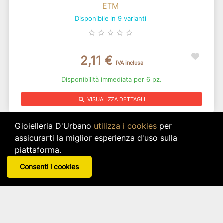
ETM
Disponibile in 9 varianti
star_border
star_border
star_border
star_border
star_border
2,11 €
IVA inclusa
Disponibilità immediata per 6 pz.
search
VISUALIZZA DETTAGLI
Gioielleria D'Urbano
utilizza i cookies
per
assicurarti la miglior esperienza d'uso sulla
piattaforma.
Consenti i cookies