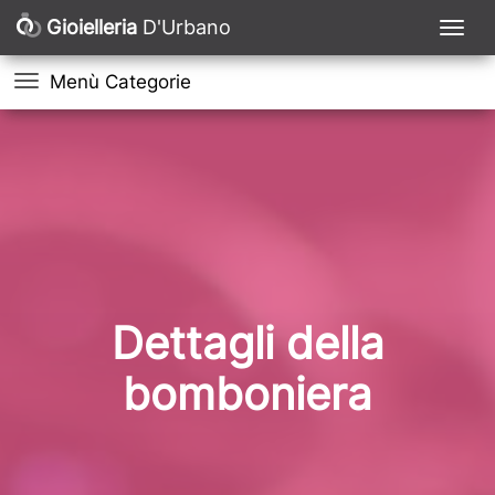
Gioielleria
D'Urbano
Menù Categorie
Dettagli della
bomboniera