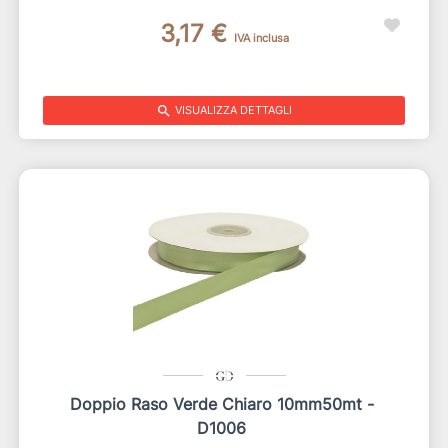
3,17 €
IVA inclusa
search
VISUALIZZA DETTAGLI
Doppio Raso Verde Chiaro 10mm50mt -
D1006