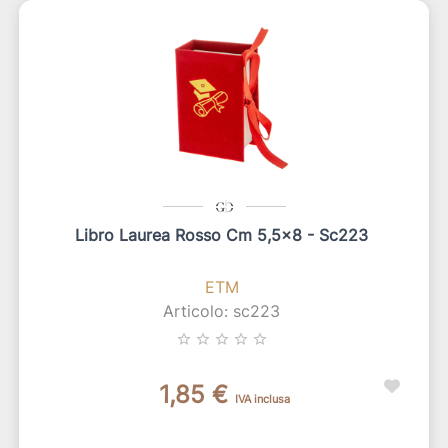
Libro Laurea Rosso Cm 5,5x8 - Sc223
ETM
Articolo: sc223
star_border
star_border
star_border
star_border
star_border
1,85 €
IVA inclusa