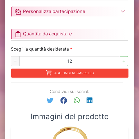
mark_as_unread
Personalizza partecipazione
shopping_bag
Quantità da acquistare
Scegli la quantità desiderata
*
AGGIUNGI AL CARRELLO
Condividi sui social:
Immagini del prodotto