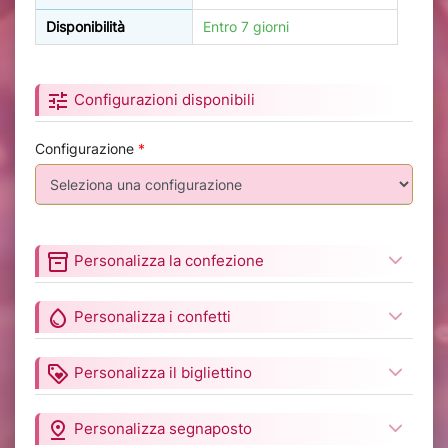
Disponibilità
Entro 7 giorni
tune
Configurazioni disponibili
Configurazione
*
inventory_2
Personalizza la confezione
water_drop
Personalizza i confetti
loyalty
Personalizza il bigliettino
pin_drop
Personalizza segnaposto