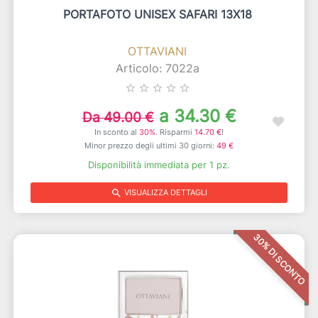
PORTAFOTO UNISEX SAFARI 13X18
OTTAVIANI
Articolo: 7022a
star_border
star_border
star_border
star_border
star_border
a 34.30 €
Da 49.00 €
In sconto al
30%
. Risparmi
14.70 €
!
Minor prezzo degli ultimi 30 giorni:
49 €
Disponibilità immediata per 1 pz.
search
VISUALIZZA DETTAGLI
30% DI SCONTO