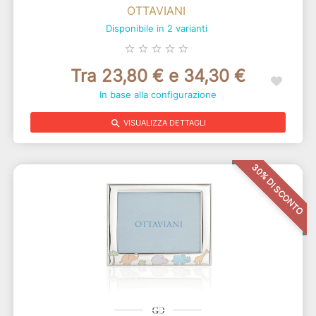
OTTAVIANI
Disponibile in 2 varianti
star_border
star_border
star_border
star_border
star_border
Tra 23,80 € e 34,30 €
In base alla configurazione
search
VISUALIZZA DETTAGLI
30% DI SCONTO