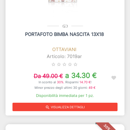
PORTAFOTO BIMBA NASCITA 13X18
OTTAVIANI
Articolo: 7019ar
star_border
star_border
star_border
star_border
star_border
a 34.30 €
Da 49.00 €
In sconto al
30%
. Risparmi
14.70 €
!
Minor prezzo degli ultimi 30 giorni:
49 €
Disponibilità immediata per 1 pz.
search
VISUALIZZA DETTAGLI