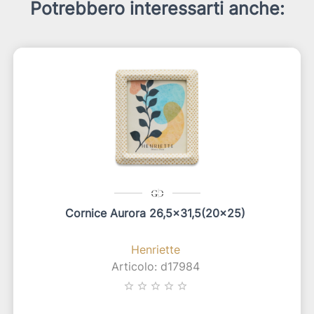
Potrebbero interessarti anche:
Cornice Aurora 26,5x31,5(20x25)
Henriette
Articolo: d17984
star_border
star_border
star_border
star_border
star_border