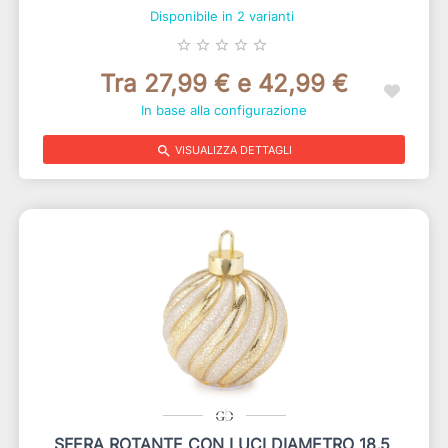
Disponibile in 2 varianti
star_border
star_border
star_border
star_border
star_border
Tra 27,99 € e 42,99 €
In base alla configurazione
search
VISUALIZZA DETTAGLI
SFERA ROTANTE CON LUCI DIAMETRO 18,5