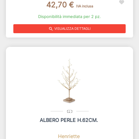
42,70 €
IVA inclusa
Disponibilità immediata per 2 pz.
search
VISUALIZZA DETTAGLI
ALBERO PERLE H.62CM.
Henriette