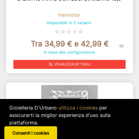
Henriette
Disponibile in 2 varianti
star_border
star_border
star_border
star_border
star_border
Tra 34,99 € e 42,99 €
In base alla configurazione
search
VISUALIZZA DETTAGLI
Gioielleria D'Urbano
utilizza i cookies
per
assicurarti la miglior esperienza d'uso sulla
piattaforma.
Consenti i cookies