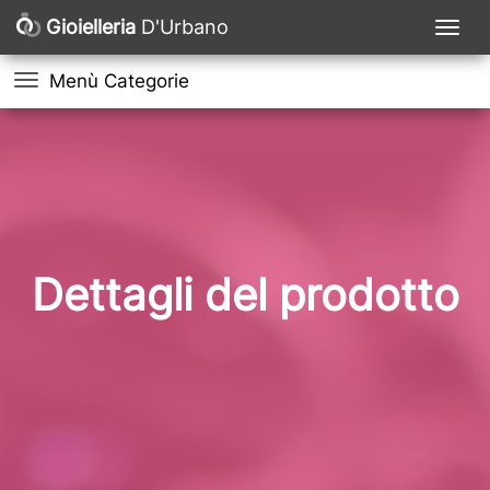
Gioielleria
D'Urbano
Menù Categorie
Dettagli del prodotto