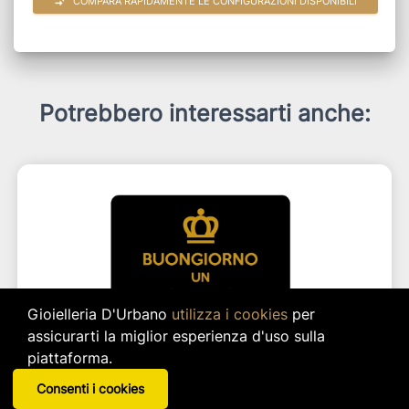
compare_arrows
COMPARA RAPIDAMENTE LE CONFIGURAZIONI DISPONIBILI
Potrebbero interessarti anche:
Gioielleria D'Urbano
utilizza i cookies
per
assicurarti la miglior esperienza d'uso sulla
piattaforma.
Tovaglietta In Pp Cm 4530 -
Consenti i cookies
StampaBuongiorno ..