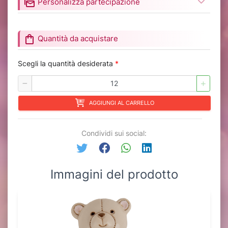
mark_as_unread
Personalizza partecipazione
shopping_bag
Quantità da acquistare
Scegli la quantità desiderata
*
AGGIUNGI AL CARRELLO
Condividi sui social:
Immagini del prodotto