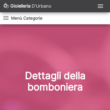
Gioielleria
D'Urbano
Menù Categorie
Dettagli della
bomboniera