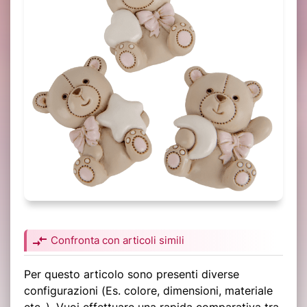
compare_arrows
Confronta con articoli simili
Per questo articolo sono presenti diverse
configurazioni (Es. colore, dimensioni, materiale
etc..). Vuoi effettuare una rapida comparativa tra