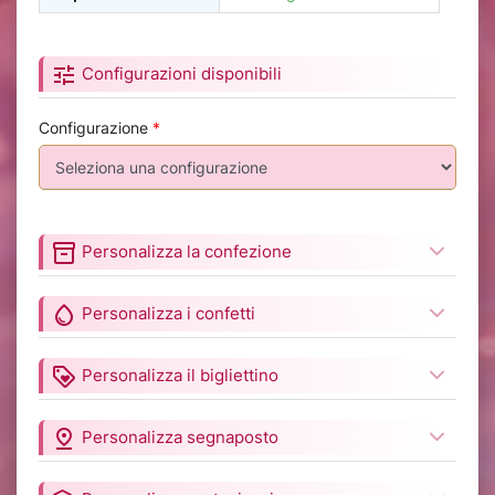
tune
Configurazioni disponibili
Configurazione
*
inventory_2
Personalizza la confezione
water_drop
Personalizza i confetti
loyalty
Personalizza il bigliettino
pin_drop
Personalizza segnaposto