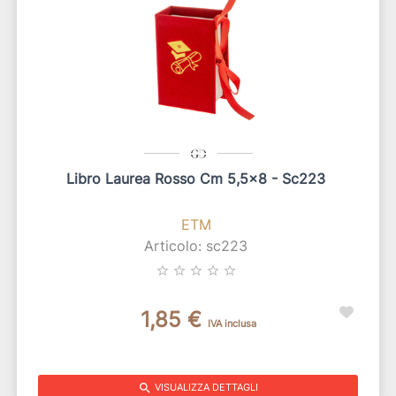
Libro Laurea Rosso Cm 5,5x8 - Sc223
ETM
Articolo: sc223
star_border
star_border
star_border
star_border
star_border
1,85 €
IVA inclusa
search
VISUALIZZA DETTAGLI