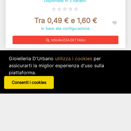
Disponibile in 3 varianti
star_border
star_border
star_border
star_border
star_border
Tra 0,49 € e 1,60 €
In base alla configurazione
search
VISUALIZZA DETTAGLI
Gioielleria D'Urbano
utilizza i cookies
per
assicurarti la miglior esperienza d'uso sulla
piattaforma.
Consenti i cookies
Zama Dna Biologia Cm 6 - 11983