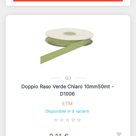
Doppio Raso Verde Chiaro 10mm50mt -
D1006
ETM
Disponibile in 9 varianti
star_border
star_border
star_border
star_border
star_border