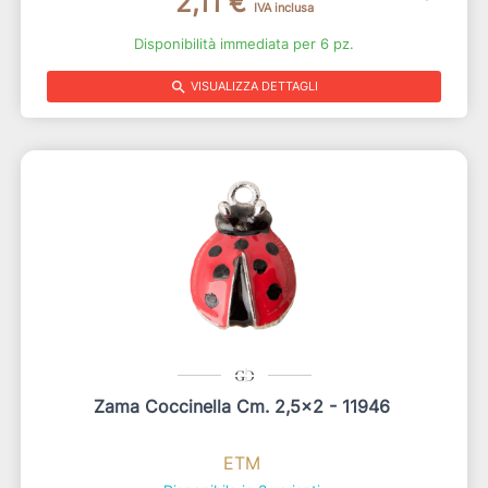
2,11 €
IVA inclusa
Disponibilità immediata per 6 pz.
search
VISUALIZZA DETTAGLI
Zama Coccinella Cm. 2,5x2 - 11946
ETM