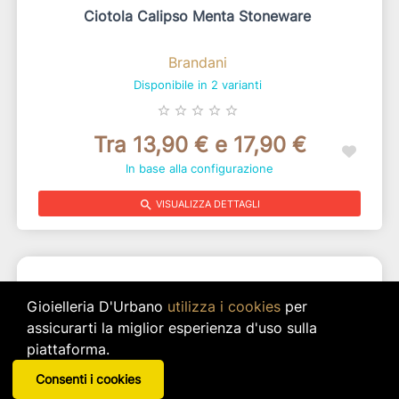
Ciotola Calipso Menta Stoneware
Brandani
Disponibile in 2 varianti
star_border
star_border
star_border
star_border
star_border
Tra 13,90 € e 17,90 €
In base alla configurazione
search
VISUALIZZA DETTAGLI
Gioielleria D'Urbano
utilizza i cookies
per
assicurarti la miglior esperienza d'uso sulla
piattaforma.
Consenti i cookies