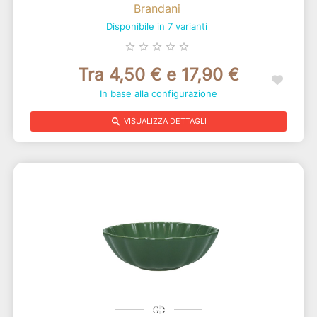
Brandani
Disponibile in 7 varianti
star_border
star_border
star_border
star_border
star_border
Tra 4,50 € e 17,90 €
In base alla configurazione
search
VISUALIZZA DETTAGLI