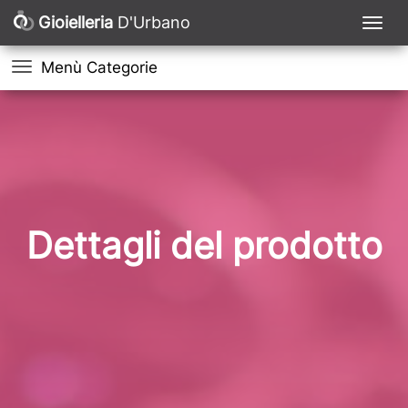
Gioielleria
D'Urbano
Menù Categorie
Dettagli del prodotto