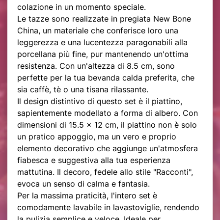
colazione in un momento speciale.
Le tazze sono realizzate in pregiata New Bone
China, un materiale che conferisce loro una
leggerezza e una lucentezza paragonabili alla
porcellana più fine, pur mantenendo un'ottima
resistenza. Con un'altezza di 8.5 cm, sono
perfette per la tua bevanda calda preferita, che
sia caffè, tè o una tisana rilassante.
Il design distintivo di questo set è il piattino,
sapientemente modellato a forma di albero. Con
dimensioni di 15.5 x 12 cm, il piattino non è solo
un pratico appoggio, ma un vero e proprio
elemento decorativo che aggiunge un'atmosfera
fiabesca e suggestiva alla tua esperienza
mattutina. Il decoro, fedele allo stile "Racconti",
evoca un senso di calma e fantasia.
Per la massima praticità, l'intero set è
comodamente lavabile in lavastoviglie, rendendo
la pulizia semplice e veloce. Ideale per