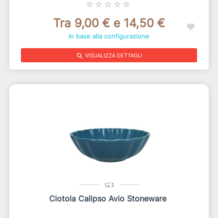
star_border
star_border
star_border
star_border
star_border
Tra 9,00 € e 14,50 €
In base alla configurazione
search
VISUALIZZA DETTAGLI
Ciotola Calipso Avio Stoneware