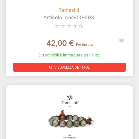
Tamashii
Articolo: bhs900-293
star_border
star_border
star_border
star_border
star_border
42,00 €
IVA inclusa
Disponibilità immediata per 1 pz.
search
VISUALIZZA DETTAGLI