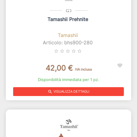
Tamashii Prehnite
Tamashii
Articolo: bhs900-280
star_border
star_border
star_border
star_border
star_border
42,00 €
IVA inclusa
Disponibilità immediata per 1 pz.
search
VISUALIZZA DETTAGLI