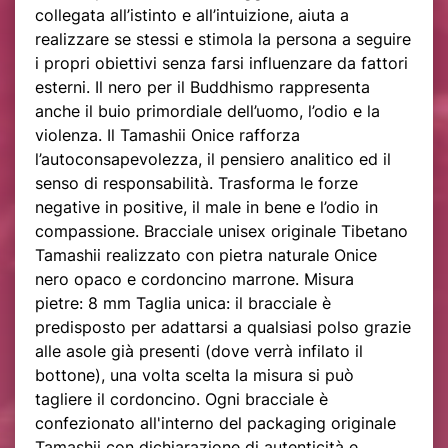
collegata all’istinto e all’intuizione, aiuta a
realizzare se stessi e stimola la persona a seguire
i propri obiettivi senza farsi influenzare da fattori
esterni. Il nero per il Buddhismo rappresenta
anche il buio primordiale dell’uomo, l’odio e la
violenza. Il Tamashii Onice rafforza
l’autoconsapevolezza, il pensiero analitico ed il
senso di responsabilità. Trasforma le forze
negative in positive, il male in bene e l’odio in
compassione. Bracciale unisex originale Tibetano
Tamashii realizzato con pietra naturale Onice
nero opaco e cordoncino marrone. Misura
pietre: 8 mm Taglia unica: il bracciale è
predisposto per adattarsi a qualsiasi polso grazie
alle asole già presenti (dove verrà infilato il
bottone), una volta scelta la misura si può
tagliere il cordoncino. Ogni bracciale è
confezionato all'interno del packaging originale
Tamashii con dichiarazione di autenticità e