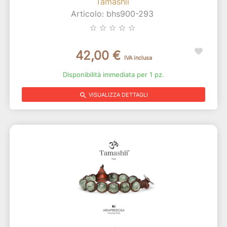
Tamashii
Articolo: bhs900-293
star_border
star_border
star_border
star_border
star_border
42,00 €
IVA inclusa
Disponibilità immediata per 1 pz.
search
VISUALIZZA DETTAGLI