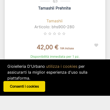
Tamashii Prehnite
Tamashii
Articolo: bhs900-280
star_border
star_border
star_border
star_border
star_border
42,00 €
IVA inclusa
Disponibilità immediata per 1 pz.
Gioielleria D'Urbano
utilizza i cookies
per
search
VISUALIZZA DETTAGLI
assicurarti la miglior esperienza d'uso sulla
piattaforma.
Consenti i cookies