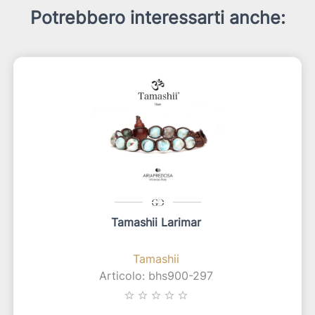
Potrebbero interessarti anche:
Tamashii Larimar
Tamashii
Articolo: bhs900-297
star_border
star_border
star_border
star_border
star_border