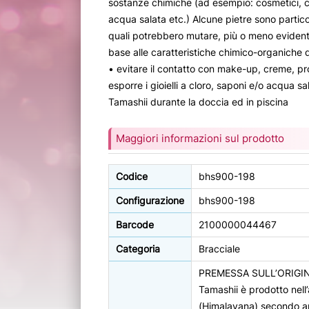
sostanze chimiche (ad esempio: cosmetici, c
acqua salata etc.) Alcune pietre sono particol
quali potrebbero mutare, più o meno evidente
base alle caratteristiche chimico-organiche d
• evitare il contatto con make-up, creme, pr
esporre i gioielli a cloro, saponi e/o acqua sa
Tamashii durante la doccia ed in piscina
Maggiori informazioni sul prodotto
Codice
bhs900-198
Configurazione
bhs900-198
Barcode
2100000044467
Categoria
Bracciale
PREMESSA SULL’ORIGI
Tamashii è prodotto nell’
(Himalayana) secondo ant