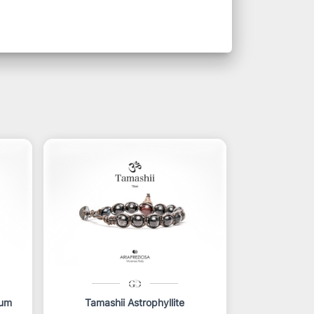
num
Tamashii Astrophyllite