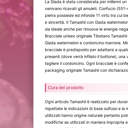
La Giada è stata considerata per millenni un 
venivano ricavati gli amuleti. Confucio (551
pietra possiede ed infonde 11 virtù tra cui 
e sincerità. Il Tamashii con Giada watermelon
sia ideale anche per rimuove le energie nega
Bracciale unisex originale Tibetano Tamashii 
Giada watermelon e cordoncino marrone. Misu
bracciale è predisposto per adattarsi a qualsi
presenti (dove verrà infilato il bottone), una 
tagliere il cordoncino. Ogni bracciale è confe
packaging originale Tamashii con dichiarazio
Cura del prodotto
Ogni articolo Tamashii è realizzato per dur
rispettate le indicazioni di base sull’uso e la
utilizzati hanno origine naturale pertanto pot
modifiche se utilizzati in maniera impropria 