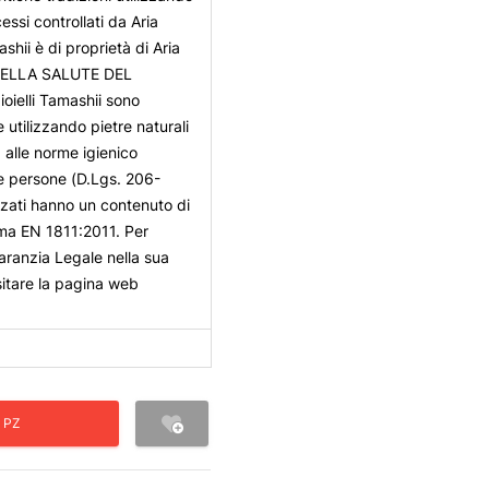
essi controllati da Aria
shii è di proprietà di Aria
 DELLA SALUTE DEL
ielli Tamashii sono
e utilizzando pietre naturali
 alle norme igienico
lle persone (D.Lgs. 206-
izzati hanno un contenuto di
rma EN 1811:2011. Per
aranzia Legale nella sua
isitare la pagina web
 PZ