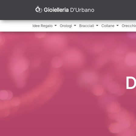
Gioielleria
D'Urbano
Idee Regalo
Orologi
Bracciali
Collane
Orecchi
D