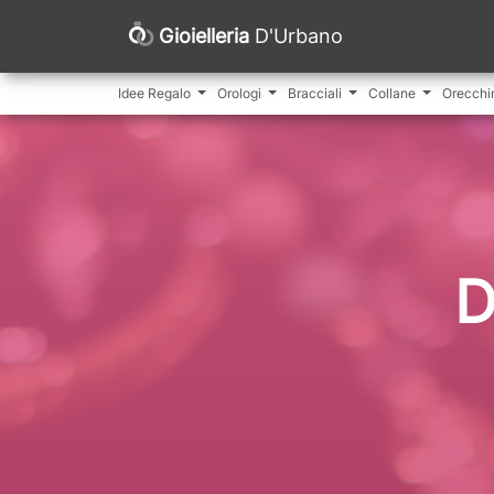
Gioielleria
D'Urbano
Idee Regalo
Orologi
Bracciali
Collane
Orecchi
D