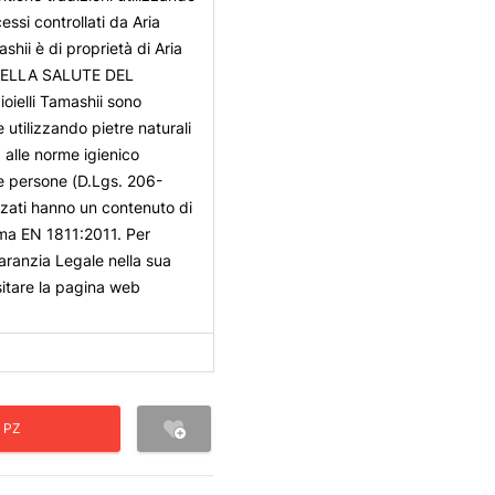
essi controllati da Aria
shii è di proprietà di Aria
 DELLA SALUTE DEL
ielli Tamashii sono
e utilizzando pietre naturali
 alle norme igienico
lle persone (D.Lgs. 206-
izzati hanno un contenuto di
rma EN 1811:2011. Per
aranzia Legale nella sua
isitare la pagina web
 PZ