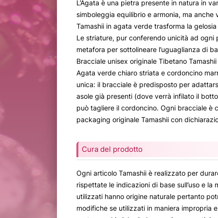
L’Agata è una pietra presente in natura in vari
simboleggia equilibrio e armonia, ma anche vi
Tamashii in agata verde trasforma la gelosia
Le striature, pur conferendo unicità ad ogni 
metafora per sottolineare l’uguaglianza di base
Bracciale unisex originale Tibetano Tamashii 
Agata verde chiaro striata e cordoncino mar
unica: il bracciale è predisposto per adattars
asole già presenti (dove verrà infilato il bott
può tagliere il cordoncino. Ogni bracciale è c
packaging originale Tamashii con dichiarazio
Cura del prodotto
Ogni articolo Tamashii è realizzato per dur
rispettate le indicazioni di base sull’uso e la
utilizzati hanno origine naturale pertanto pot
modifiche se utilizzati in maniera impropria 