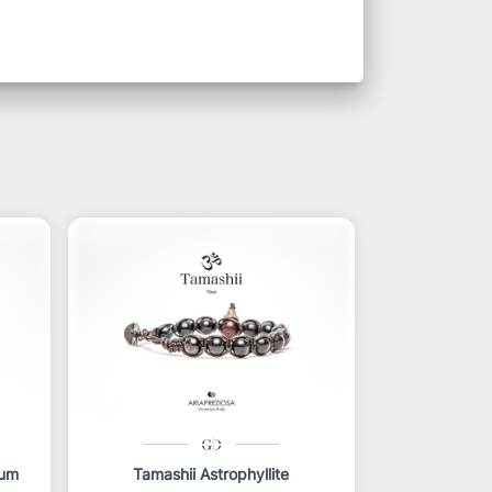
num
Tamashii Astrophyllite