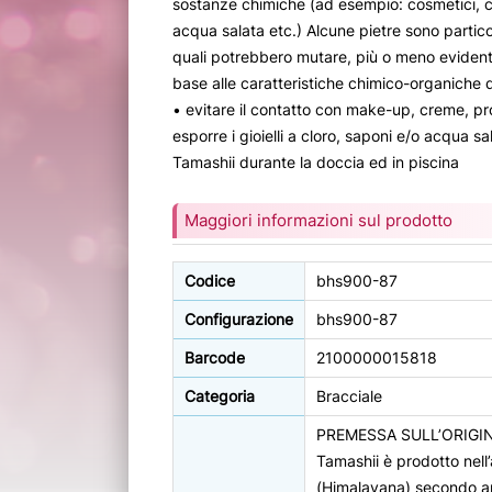
sostanze chimiche (ad esempio: cosmetici, c
acqua salata etc.) Alcune pietre sono particol
quali potrebbero mutare, più o meno evidente
base alle caratteristiche chimico-organiche d
• evitare il contatto con make-up, creme, pr
esporre i gioielli a cloro, saponi e/o acqua sa
Tamashii durante la doccia ed in piscina
Maggiori informazioni sul prodotto
Codice
bhs900-87
Configurazione
bhs900-87
Barcode
2100000015818
Categoria
Bracciale
PREMESSA SULL’ORIGI
Tamashii è prodotto nell’
(Himalayana) secondo ant