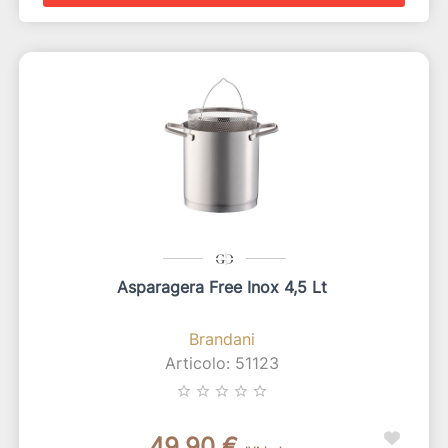
Asparagera Free Inox 4,5 Lt
Brandani
Articolo: 51123
star_border
star_border
star_border
star_border
star_border
49,90 €