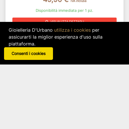
IVA inclusa
Disponibilità immediata per 1 pz.
search
VISUALIZZA DETTAGLI
Gioielleria D'Urbano
utilizza i cookies
per
assicurarti la miglior esperienza d'uso sulla
piattaforma.
Consenti i cookies
Calice Smooth Set 4 Pezzi Vetro
Brandani
Articolo: 52689