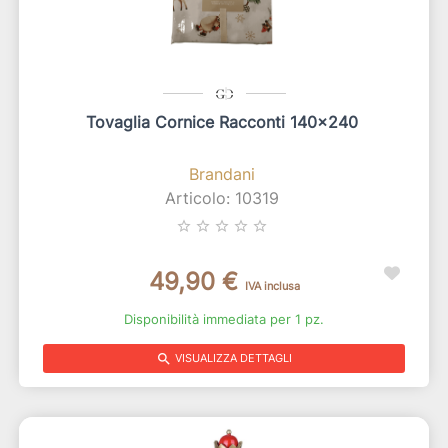
Tovaglia Cornice Racconti 140x240
Brandani
Articolo: 10319
star_border
star_border
star_border
star_border
star_border
49,90 €
IVA inclusa
Disponibilità immediata per 1 pz.
search
VISUALIZZA DETTAGLI