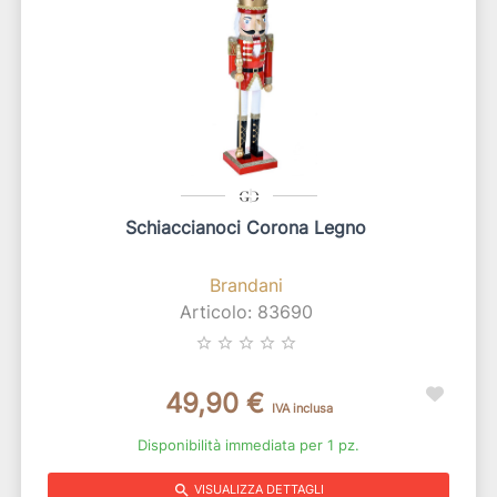
Schiaccianoci Corona Legno
Brandani
Articolo: 83690
star_border
star_border
star_border
star_border
star_border
49,90 €
IVA inclusa
Disponibilità immediata per 1 pz.
search
VISUALIZZA DETTAGLI