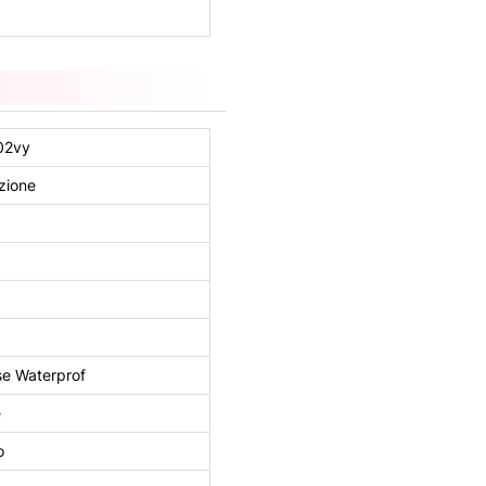
02vy
zione
e Waterprof
e
o