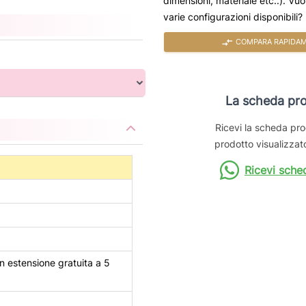
dimensioni, materiale etc..). Vu
varie configurazioni disponibili?
compare_arrows
COMPARA RAPIDAME
La scheda pro
Ricevi la scheda pro
prodotto visualizzato
Ricevi sche
n estensione gratuita a 5