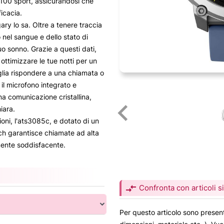
a 100 sport, assicurandosi che
ficacia.
ry lo sa. Oltre a tenere traccia
o nel sangue e dello stato di
tuo sonno. Grazie a questi dati,
ottimizzare le tue notti per un
glia rispondere a una chiamata o
il microfono integrato e
una comunicazione cristallina,
iara.
oni, l'ats3085c, e dotato di un
ch garantisce chiamate ad alta
mente soddisfacente.
compare_arrows
Confronta con articoli si
Per questo articolo sono present