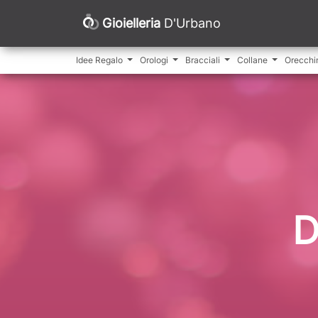
Gioielleria
D'Urbano
Idee Regalo
Orologi
Bracciali
Collane
Orecchi
D