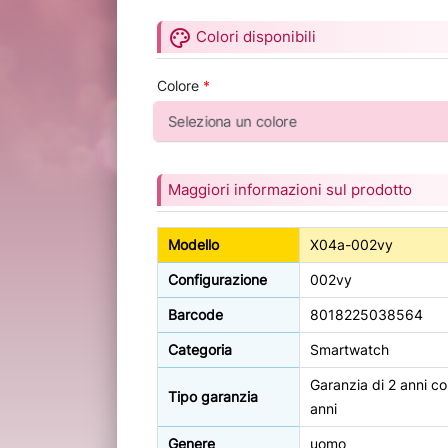
palette
Colori disponibili
Colore
*
Maggiori informazioni sul prodotto
Modello
X04a-002vy
Configurazione
002vy
Barcode
8018225038564
Categoria
Smartwatch
Garanzia di 2 anni co
Tipo garanzia
anni
Genere
uomo