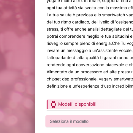
yoga e molto altro. In totale, supporta fino 
ogni tua attività sia svolta con la massima ef
La tua salute è preziosa e lo smartwatch vaga
del tuo ritmo cardiaco, del livello di 'ossigen
stress, ti offre anche analisi dettagliate del 
potrai comprendere meglio le tue abitudini e 
risveglio sempre pieno di energia.Che Tu vo
inviare un messaggio a un'assistente vocale, 
l'altoparlante di alta qualità ti garantiranno 
rendendo ogni conversazione piacevole e ch
Alimentato da un processore ad alte prestazi
chipset dsp professionale, vagary smartwat
definizione e un'esperienza d'uso incredibil
watch
Modelli disponibili