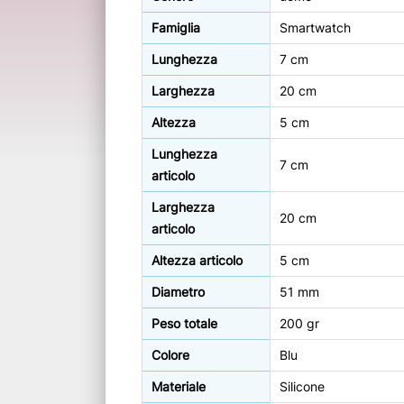
Famiglia
Smartwatch
Lunghezza
7 cm
Larghezza
20 cm
Altezza
5 cm
Lunghezza
7 cm
articolo
Larghezza
20 cm
articolo
Altezza articolo
5 cm
Diametro
51 mm
Peso totale
200 gr
Colore
Blu
Materiale
Silicone