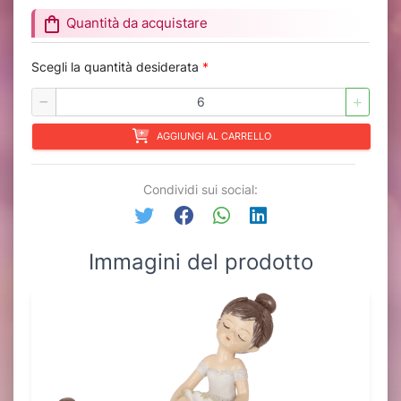
shopping_bag
Quantità da acquistare
Scegli la quantità desiderata
*
AGGIUNGI AL CARRELLO
Condividi sui social:
Immagini del prodotto