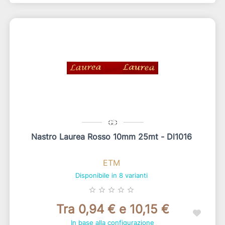
Nastro Laurea Rosso 10mm 25mt - Dl1016
ETM
Disponibile in 8 varianti
star_border
star_border
star_border
star_border
star_border
Tra 0,94 € e 10,15 €
In base alla configurazione