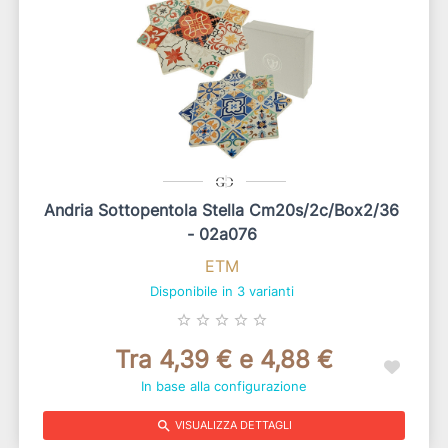
Andria Sottopentola Stella Cm20s/2c/box2/36
- 02a076
ETM
Disponibile in 3 varianti
star_border
star_border
star_border
star_border
star_border
Tra 4,39 € e 4,88 €
In base alla configurazione
search
VISUALIZZA DETTAGLI