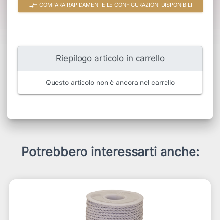
compare_arrows
COMPARA RAPIDAMENTE LE CONFIGURAZIONI DISPONIBILI
Riepilogo articolo in carrello
Questo articolo non è ancora nel carrello
Potrebbero interessarti anche: