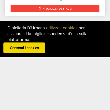
search
VISUALIZZA DETTAGLI
Gioielleria D'Urbano
utilizza i cookies
per
assicurarti la miglior esperienza d'uso sulla
piattaforma.
Consenti i cookies
Nastro Org. Pois Verde 10mm 50mt - Ep1105
ETM
Disponibile in 10 varianti
star_border
star_border
star_border
star_border
star_border