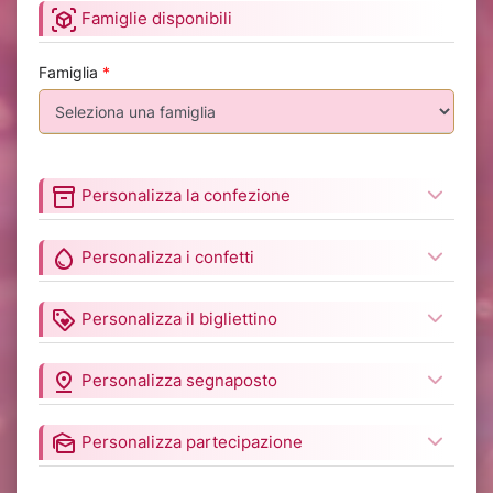
view_in_ar
Famiglie disponibili
Famiglia
*
inventory_2
Personalizza la confezione
water_drop
Personalizza i confetti
loyalty
Personalizza il bigliettino
pin_drop
Personalizza segnaposto
mark_as_unread
Personalizza partecipazione