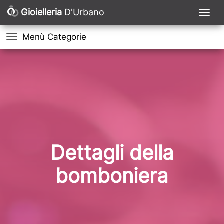
Gioielleria
D'Urbano
Menù Categorie
Dettagli della
bomboniera