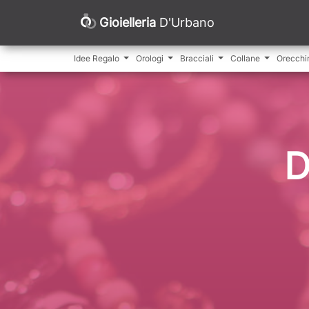
Gioielleria
D'Urbano
Idee Regalo
Orologi
Bracciali
Collane
Orecchi
D