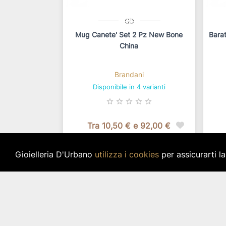
Mug Canete' Set 2 Pz New Bone
Bara
China
Brandani
Disponibile in 4 varianti
star_border
star_border
star_border
star_border
star_border
Tra 10,50 € e 92,00 €
In base alla configurazione
Di
Gioielleria D'Urbano
utilizza i cookies
per assicurarti l