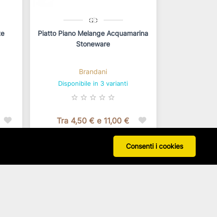
te
Piatto Piano Melange Acquamarina
Stoneware
Brandani
Disponibile in 3 varianti
star_border
star_border
star_border
star_border
star_border
Tra 4,50 € e 11,00 €
In base alla configurazione
Consenti i cookies