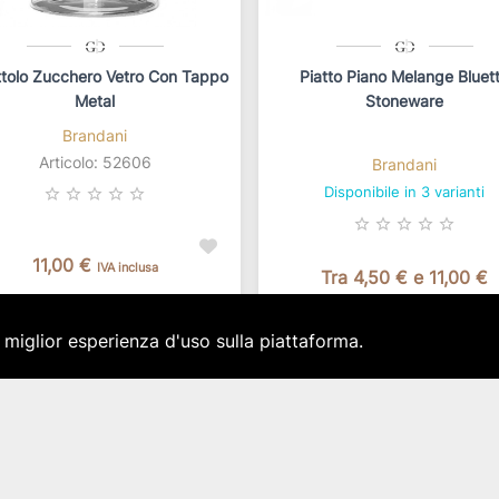
ttolo Zucchero Vetro Con Tappo
Piatto Piano Melange Bluet
Metal
Stoneware
Brandani
Articolo: 52606
Brandani
Disponibile in 3 varianti
star_border
star_border
star_border
star_border
star_border
star_border
star_border
star_border
star_border
star_border
11,00 €
IVA inclusa
Tra 4,50 € e 11,00 €
sponibilità immediata per 1 pz.
In base alla configurazione
a miglior esperienza d'uso sulla piattaforma.