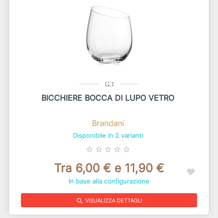
BICCHIERE BOCCA DI LUPO VETRO
Brandani
Disponibile in 2 varianti
star_border
star_border
star_border
star_border
star_border
Tra 6,00 € e 11,90 €
In base alla configurazione
search
VISUALIZZA DETTAGLI