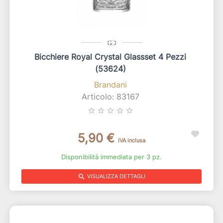
Bicchiere Royal Crystal Glassset 4 Pezzi
(53624)
Brandani
Articolo: 83167
star_border
star_border
star_border
star_border
star_border
5,90 €
IVA inclusa
Disponibilità immediata per 3 pz.
search
VISUALIZZA DETTAGLI