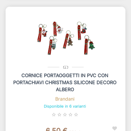
CORNICE PORTAOGGETTI IN PVC CON
PORTACHIAVI CHRISTMAS SILICONE DECORO
ALBERO
Brandani
Disponibile in 6 varianti
star_border
star_border
star_border
star_border
star_border
6,50 €