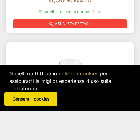
IVA inclusa
Disponibilità immediata per 1 pz.
search
VISUALIZZA DETTAGLI
Gioielleria D'Urbano
utilizza i cookies
per
assicurarti la miglior esperienza d'uso sulla
piattaforma.
Consenti i cookies
Bicchiere Essential Crystal Glass
Brandani
Articolo: 53961