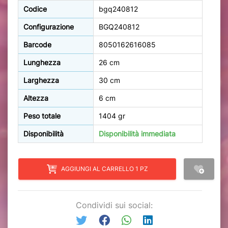
Codice
bgq240812
Configurazione
BGQ240812
Barcode
8050162616085
Lunghezza
26 cm
Larghezza
30 cm
Altezza
6 cm
Peso totale
1404 gr
Disponibilità
Disponibilità immediata
AGGIUNGI AL CARRELLO 1 PZ
Condividi sui social: