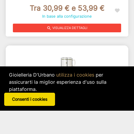
Tra 30,99 € e 53,99 €
In base alla configurazione
search
VISUALIZZA DETTAGLI
Gioielleria D'Urbano
utilizza i cookies
per
assicurarti la miglior esperienza d'uso sulla
piattaforma.
Consenti i cookies
Set 4 Tazze Cervo Con Rack
Nuvole di Stoffa