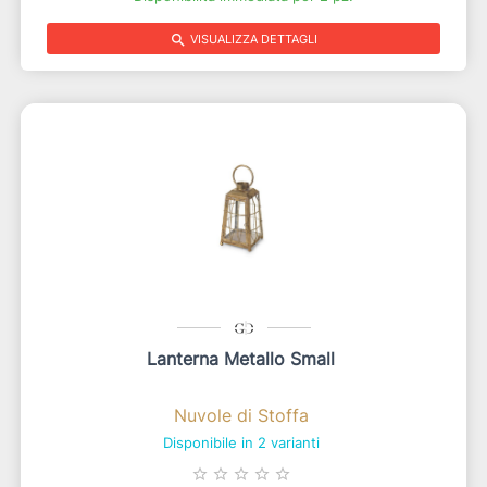
search
VISUALIZZA DETTAGLI
Lanterna Metallo Small
Nuvole di Stoffa
Disponibile in 2 varianti
star_border
star_border
star_border
star_border
star_border