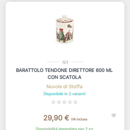
BARATTOLO TENDONE DIRETTORE 600 ML
CON SCATOLA
Nuvole di Stoffa
Disponibile in 2 varianti
star_border
star_border
star_border
star_border
star_border
29,90 €
IVA inclusa
Disponibilità immediata per 2 pz.