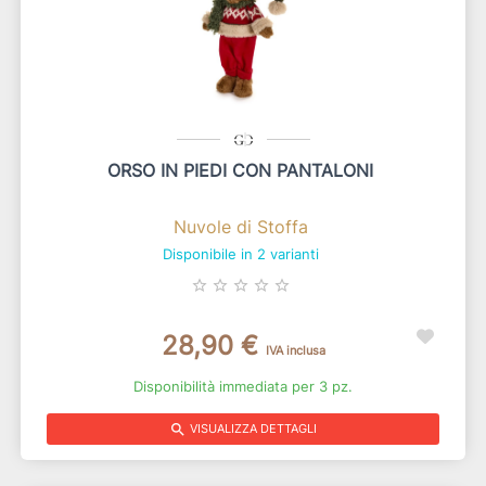
ORSO IN PIEDI CON PANTALONI
Nuvole di Stoffa
Disponibile in 2 varianti
star_border
star_border
star_border
star_border
star_border
28,90 €
IVA inclusa
Disponibilità immediata per 3 pz.
search
VISUALIZZA DETTAGLI