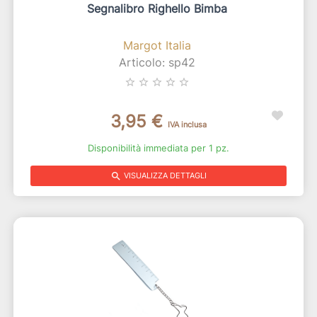
Segnalibro Righello Bimba
Margot Italia
Articolo: sp42
star_border
star_border
star_border
star_border
star_border
3,95 €
IVA inclusa
Disponibilità immediata per 1 pz.
search
VISUALIZZA DETTAGLI