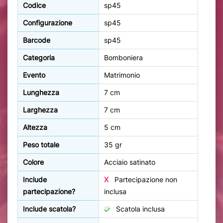
Codice
sp45
Configurazione
sp45
Barcode
sp45
Categoria
Bomboniera
Evento
Matrimonio
Lunghezza
7 cm
Larghezza
7 cm
Altezza
5 cm
Peso totale
35 gr
Colore
Acciaio satinato
Include
X
Partecipazione non
partecipazione?
inclusa
Include scatola?
Scatola inclusa