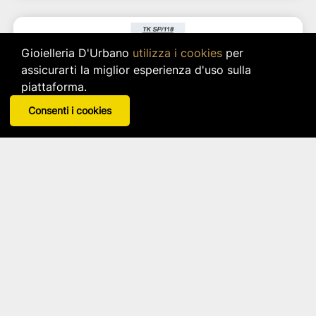
Gioielleria D'Urbano
utilizza i cookies
per
assicurarti la miglior esperienza d'uso sulla
piattaforma.
Consenti i cookies
Portachiavi Diciottesimo
Margot Italia
Articolo: tksp118
star_border
star_border
star_border
star_border
star_border
4,22 €
IVA inclusa