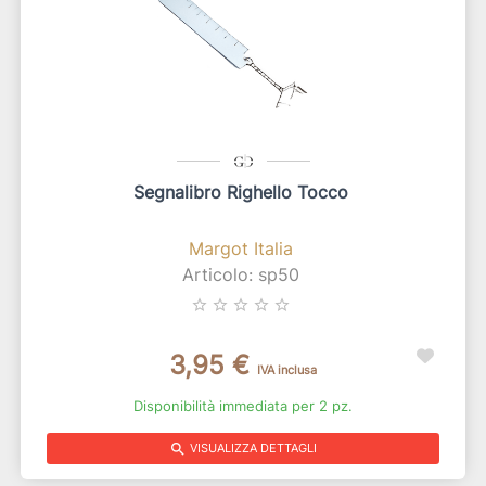
Segnalibro Righello Tocco
Margot Italia
Articolo: sp50
star_border
star_border
star_border
star_border
star_border
3,95 €
IVA inclusa
Disponibilità immediata per 2 pz.
search
VISUALIZZA DETTAGLI