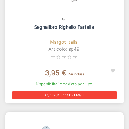
Segnalibro Righello Farfalla
Margot Italia
Articolo: sp49
star_border
star_border
star_border
star_border
star_border
3,95 €
IVA inclusa
Disponibilità immediata per 1 pz.
search
VISUALIZZA DETTAGLI