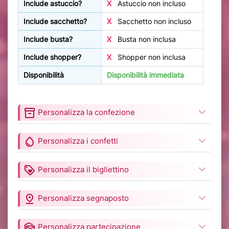
Include astuccio?
X
Astuccio non incluso
Include sacchetto?
X
Sacchetto non incluso
Include busta?
X
Busta non inclusa
Include shopper?
X
Shopper non inclusa
Disponibilità
Disponibilità immediata
inventory_2
Personalizza la confezione
water_drop
Personalizza i confetti
loyalty
Personalizza il bigliettino
pin_drop
Personalizza segnaposto
mark_as_unread
Personalizza partecipazione