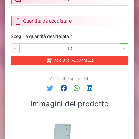
shopping_bag
Quantità da acquistare
Scegli la quantità desiderata
*
AGGIUNGI AL CARRELLO
Condividi sui social:
Immagini del prodotto