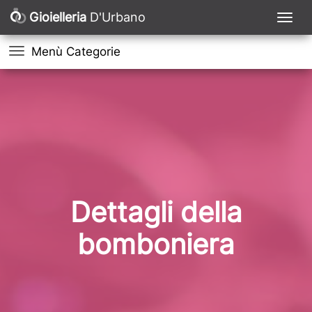
Gioielleria
D'Urbano
Menù Categorie
Dettagli della
bomboniera