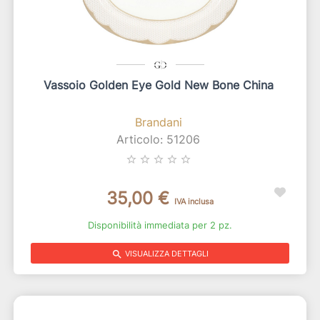
Vassoio Golden Eye Gold New Bone China
Brandani
Articolo: 51206
star_border
star_border
star_border
star_border
star_border
35,00 €
IVA inclusa
Disponibilità immediata per 2 pz.
search
VISUALIZZA DETTAGLI