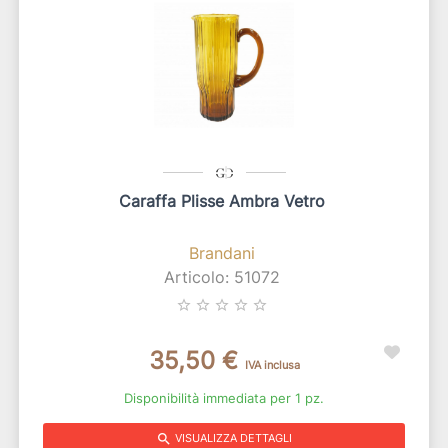
Caraffa Plisse Ambra Vetro
Brandani
Articolo: 51072
star_border
star_border
star_border
star_border
star_border
35,50 €
IVA inclusa
Disponibilità immediata per 1 pz.
search
VISUALIZZA DETTAGLI