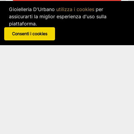
Gioielleria D'Urbano
utilizza i cookies
per
assicurarti la miglior esperienza d'uso sulla
piattaforma.
Consenti i cookies
Sottolavello Righe Ciniglia - 60x120
Brandani
Articolo: 10059
star_border
star_border
star_border
star_border
star_border
35,90 €
IVA inclusa