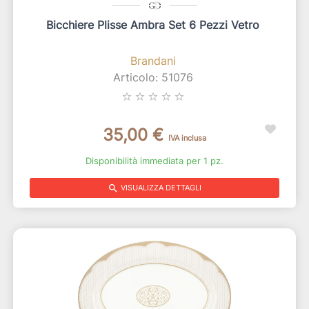
Bicchiere Plisse Ambra Set 6 Pezzi Vetro
Brandani
Articolo: 51076
star_border
star_border
star_border
star_border
star_border
35,00 €
IVA inclusa
Disponibilità immediata per 1 pz.
search
VISUALIZZA DETTAGLI