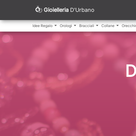
Gioielleria
D'Urbano
Idee Regalo
Orologi
Bracciali
Collane
Orecchi
D