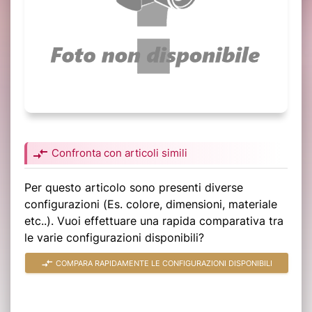
compare_arrows
Confronta con articoli simili
Per questo articolo sono presenti diverse
configurazioni (Es. colore, dimensioni, materiale
etc..). Vuoi effettuare una rapida comparativa tra
le varie configurazioni disponibili?
compare_arrows
COMPARA RAPIDAMENTE LE CONFIGURAZIONI DISPONIBILI