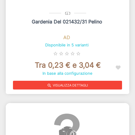
Gardenia Del 021432/31 Pelino
AD
Disponibile in 5 varianti
star_border
star_border
star_border
star_border
star_border
Tra 0,23 € e 3,04 €
In base alla configurazione
search
VISUALIZZA DETTAGLI