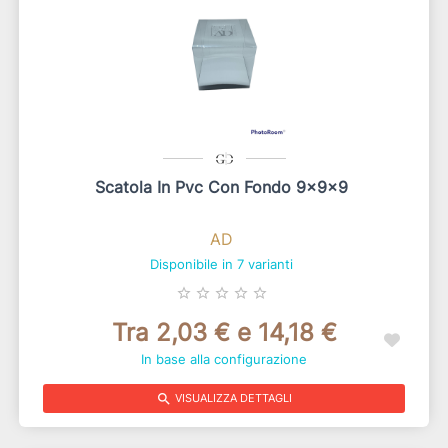
Scatola In Pvc Con Fondo 9x9x9
AD
Disponibile in 7 varianti
star_border
star_border
star_border
star_border
star_border
Tra 2,03 € e 14,18 €
In base alla configurazione
search
VISUALIZZA DETTAGLI