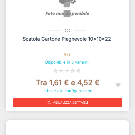
Scatola Cartone Pieghevole 10x10x22
AD
Disponibile in 5 varianti
star_border
star_border
star_border
star_border
star_border
Tra 1,61 € e 4,52 €
In base alla configurazione
search
VISUALIZZA DETTAGLI