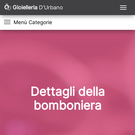
Gioielleria
D'Urbano
Menù Categorie
Dettagli della
bomboniera