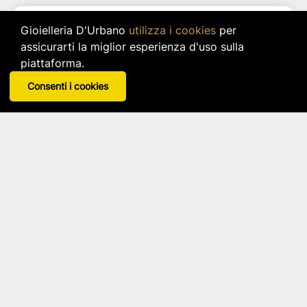
Gioielleria D'Urbano
utilizza i cookies
per
assicurarti la miglior esperienza d'uso sulla
piattaforma.
Consenti i cookies
Scatola Cartone Pieghevole A Ribaltina
12x12x6
AD
Disponibile in 8 varianti
star_border
star_border
star_border
star_border
star_border
Tra 1,76 € e 6,50 €
In base alla configurazione