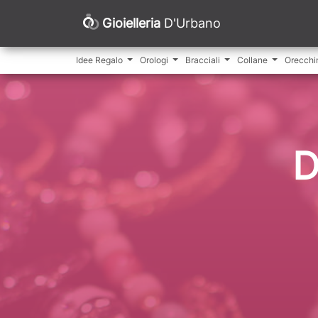
Gioielleria
D'Urbano
Idee Regalo
Orologi
Bracciali
Collane
Orecchi
D