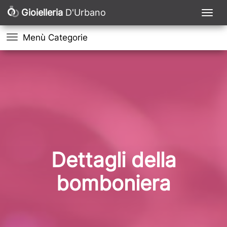
Gioielleria
D'Urbano
Menù Categorie
Dettagli della
bomboniera