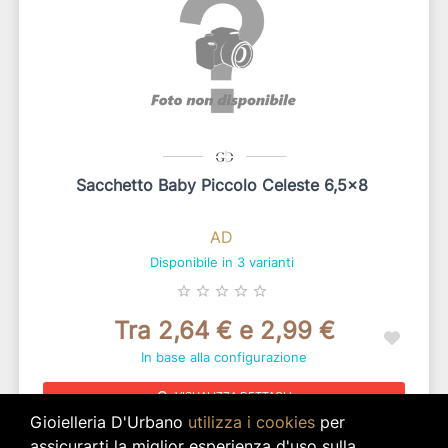
Sacchetto Baby Piccolo Celeste 6,5x8
AD
Disponibile in 3 varianti
star_border
star_border
star_border
star_border
star_border
Tra 2,64 € e 2,99 €
In base alla configurazione
search
VISUALIZZA DETTAGLI
Gioielleria D'Urbano
utilizza i cookies
per
assicurarti la miglior esperienza d'uso sulla