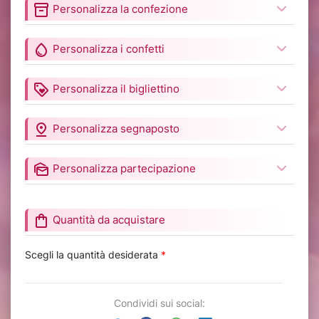
inventory_2
Personalizza la confezione
water_drop
Personalizza i confetti
loyalty
Personalizza il bigliettino
pin_drop
Personalizza segnaposto
mark_as_unread
Personalizza partecipazione
shopping_bag
Quantità da acquistare
Scegli la quantità desiderata
*
Condividi sui social: