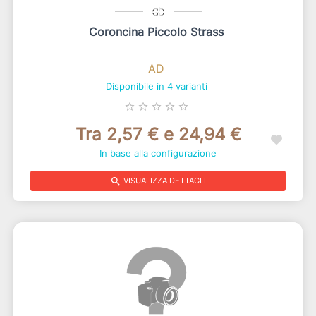
Coroncina Piccolo Strass
AD
Disponibile in 4 varianti
star_border
star_border
star_border
star_border
star_border
Tra 2,57 € e 24,94 €
In base alla configurazione
search
VISUALIZZA DETTAGLI