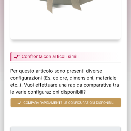
compare_arrows
Confronta con articoli simili
Per questo articolo sono presenti diverse
configurazioni (Es. colore, dimensioni, materiale
etc..). Vuoi effettuare una rapida comparativa tra
le varie configurazioni disponibili?
compare_arrows
COMPARA RAPIDAMENTE LE CONFIGURAZIONI DISPONIBILI