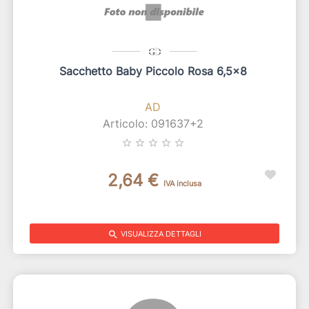
Sacchetto Baby Piccolo Rosa 6,5x8
AD
Articolo: 091637+2
star_border
star_border
star_border
star_border
star_border
2,64 €
IVA inclusa
search
VISUALIZZA DETTAGLI