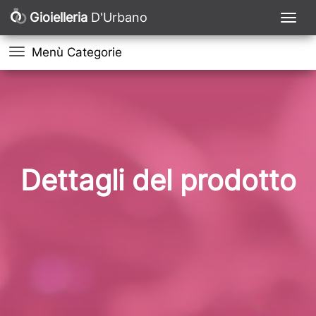
Gioielleria
D'Urbano
Menù Categorie
Dettagli del prodotto