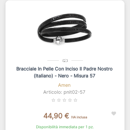
Bracciale In Pelle Con Inciso Il Padre Nostro
(italiano) - Nero - Misura 57
Amen
Articolo: pnit02-57
star_border
star_border
star_border
star_border
star_border
44,90 €
IVA inclusa
Disponibilità immediata per 1 pz.