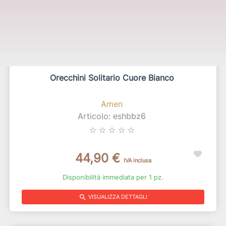
Orecchini Solitario Cuore Bianco
Amen
Articolo: eshbbz6
star_border
star_border
star_border
star_border
star_border
44,90 €
IVA inclusa
Disponibilità immediata per 1 pz.
search
VISUALIZZA DETTAGLI