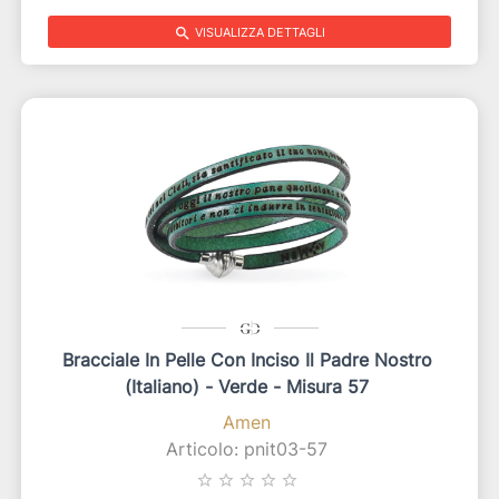
search
VISUALIZZA DETTAGLI
Bracciale In Pelle Con Inciso Il Padre Nostro
(italiano) - Verde - Misura 57
Amen
Articolo: pnit03-57
star_border
star_border
star_border
star_border
star_border