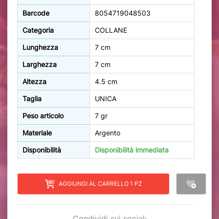
Barcode
8054719048503
Categoria
COLLANE
Lunghezza
7 cm
Larghezza
7 cm
Altezza
4.5 cm
Taglia
UNICA
Peso articolo
7 gr
Materiale
Argento
Disponibilità
Disponibilità immediata
AGGIUNGI AL CARRELLO 1 PZ
Condividi sui social: