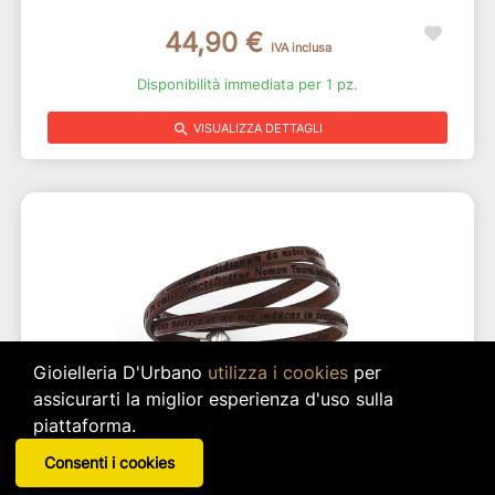
44,90 €
IVA inclusa
Disponibilità immediata per 1 pz.
search
VISUALIZZA DETTAGLI
Gioielleria D'Urbano
utilizza i cookies
per
assicurarti la miglior esperienza d'uso sulla
piattaforma.
Bracciale In Pelle Con Inciso Il Padre Nostro
Consenti i cookies
(italiano) - Marrone - Misura 57