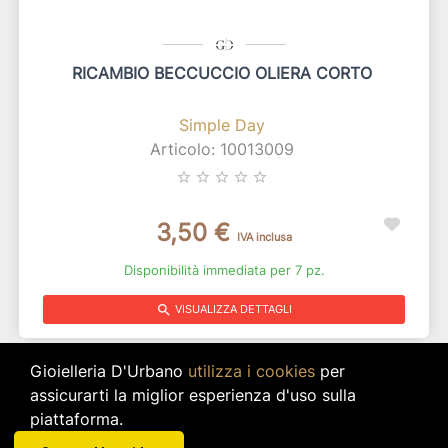
RICAMBIO BECCUCCIO OLIERA CORTO
Simple Day
Articolo: 10013009
star_border
star_border
star_border
star_border
star_border
3,50 €
IVA inclusa
Disponibilità immediata per 7 pz.
search
VISUALIZZA DETTAGLI
Gioielleria D'Urbano
utilizza i cookies
per
assicurarti la miglior esperienza d'uso sulla
piattaforma.