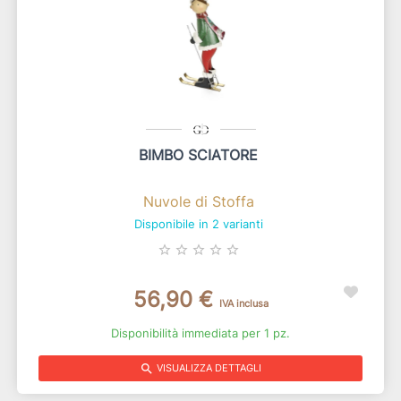
BIMBO SCIATORE
Nuvole di Stoffa
Disponibile in 2 varianti
star_border
star_border
star_border
star_border
star_border
56,90 €
IVA inclusa
Disponibilità immediata per 1 pz.
search
VISUALIZZA DETTAGLI