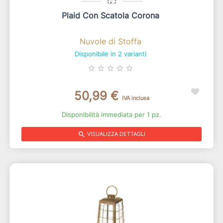
Plaid Con Scatola Corona
Nuvole di Stoffa
Disponibile in 2 varianti
star_border
star_border
star_border
star_border
star_border
50,99 €
IVA inclusa
Disponibilità immediata per 1 pz.
search
VISUALIZZA DETTAGLI