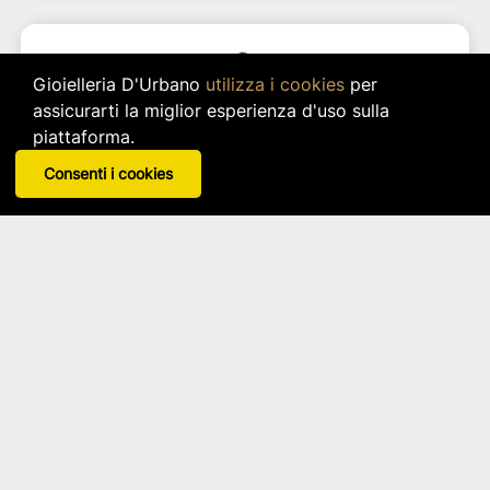
Gioielleria D'Urbano
utilizza i cookies
per
assicurarti la miglior esperienza d'uso sulla
piattaforma.
Consenti i cookies
BABBO NATALE CON TROMBA 36.20x86.36
CM
Nuvole di Stoffa
Articolo: fha240806a
star_border
star_border
star_border
star_border
star_border
66,00 €
IVA inclusa