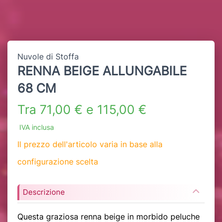
Nuvole di Stoffa
RENNA BEIGE ALLUNGABILE
68 CM
Tra 71,00 € e 115,00 €
IVA inclusa
Il prezzo dell'articolo varia in base alla
configurazione scelta
Descrizione
Questa graziosa renna beige in morbido peluche