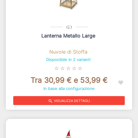
Lanterna Metallo Large
Nuvole di Stoffa
Disponibile in 2 varianti
star_border
star_border
star_border
star_border
star_border
Tra 30,99 € e 53,99 €
In base alla configurazione
search
VISUALIZZA DETTAGLI