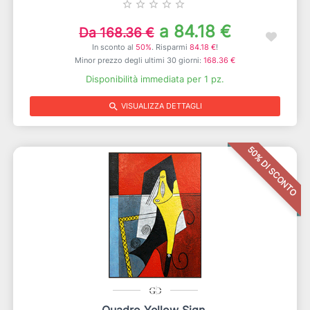
star_border
star_border
star_border
star_border
star_border
a 84.18 €
Da 168.36 €
In sconto al
50%
. Risparmi
84.18 €
!
Minor prezzo degli ultimi 30 giorni:
168.36 €
Disponibilità immediata per 1 pz.
search
VISUALIZZA DETTAGLI
50% DI SCONTO
Quadro Yellow Sign