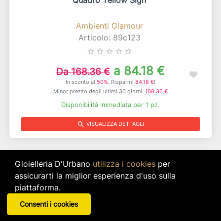
Ambienti Glamour
Articolo: 89c123
star_border
star_border
star_border
star_border
star_border
a 84.18 €
Da 168.36 €
In sconto al
50%
. Risparmi
84.18 €
!
Minor prezzo degli ultimi 30 giorni:
168.36 €
Disponibilità immediata per 1 pz.
search
VISUALIZZA DETTAGLI
50% DI SCONTO
Gioielleria D'Urbano
utilizza i cookies
per
assicurarti la miglior esperienza d'uso sulla
piattaforma.
Consenti i cookies