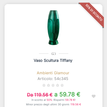
50% DI SCONTO
Vaso Scultura Tiffany
Ambienti Glamour
Articolo: 54c345
star_border
star_border
star_border
star_border
star_border
a 59.78 €
Da 119.56 €
In sconto al
50%
. Risparmi
59.78 €
!
Minor prezzo degli ultimi 30 giorni:
119.56 €