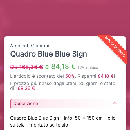
50% DI SCONTO
Ambienti Glamour
Quadro Blue Blue Sign
a 84,18 €
Da 168,36 €
IVA inclusa
L'articolo è scontato del
50%
. Risparmi
84.18 €
!
Il prezzo più basso degli ultimi 30 giorni è stato
di
168.36 €
Descrizione
Quadro Blue Blue Sign - Info: 50 x 150 cm - olio
su tela - montato su telaio