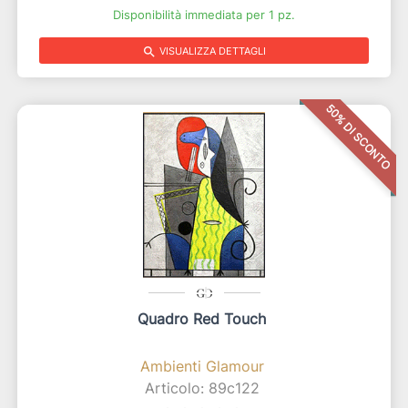
Disponibilità immediata per 1 pz.
search
VISUALIZZA DETTAGLI
50% DI SCONTO
Quadro Red Touch
Ambienti Glamour
Articolo: 89c122