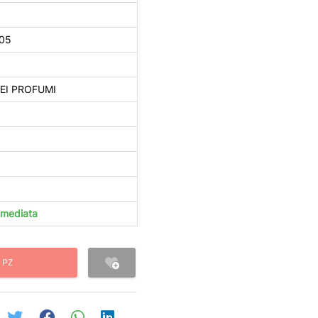
05
DEI PROFUMI
immediata
 PZ