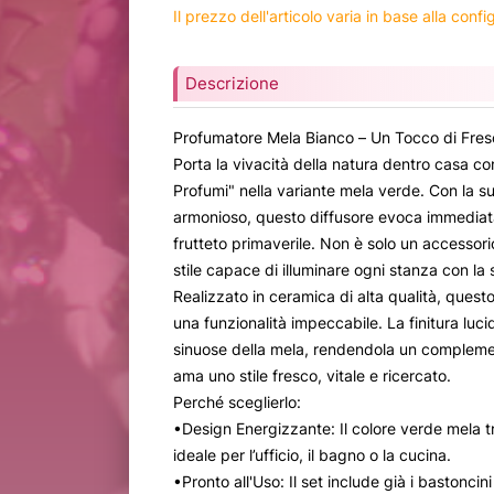
Il prezzo dell'articolo varia in base alla conf
Descrizione
Profumatore Mela Bianco – Un Tocco di Fre
Porta la vivacità della natura dentro casa co
Profumi" nella variante mela verde. Con la sua
armonioso, questo diffusore evoca immediat
frutteto primaverile. Non è solo un accessori
stile capace di illuminare ogni stanza con la
Realizzato in ceramica di alta qualità, questo
una funzionalità impeccabile. La finitura lucid
sinuose della mela, rendendola un complemen
ama uno stile fresco, vitale e ricercato.
Perché sceglierlo:
•Design Energizzante: Il colore verde mela t
ideale per l’ufficio, il bagno o la cucina.
•Pronto all'Uso: Il set include già i bastonci