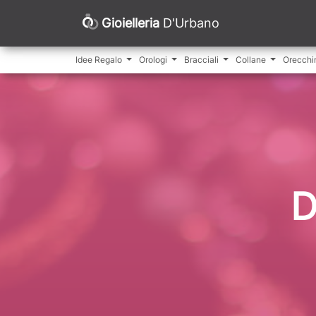
Gioielleria
D'Urbano
Idee Regalo
Orologi
Bracciali
Collane
Orecchi
D