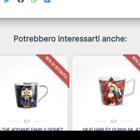
Potrebbero interessarti anche:
60% DI SCONTO
60% 
 THE ADDAMS FAMILY GOMEZ
MUG HARLEY QUINN ML 4
ML 430