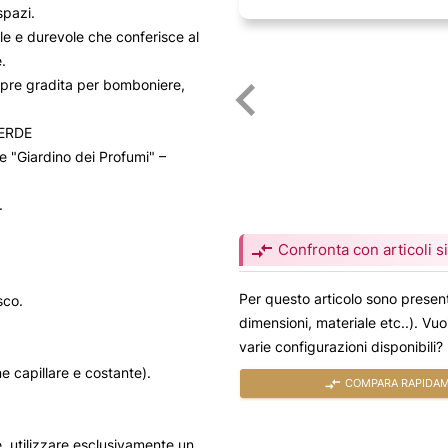
spazi.
le e durevole che conferisce al
.
mpre gradita per bomboniere,
ERDE
 "Giardino dei Profumi" –
.
compare_arrows
Confronta con articoli si
Per questo articolo sono present
sco.
dimensioni, materiale etc..). Vu
varie configurazioni disponibili?
ne capillare e costante).
compare_arrows
COMPARA RAPIDAME
e, utilizzare esclusivamente un