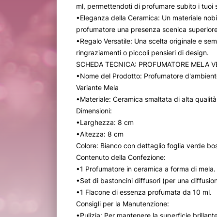
ml, permettendoti di profumare subito i tuoi 
•Eleganza della Ceramica: Un materiale nobi
profumatore una presenza scenica superiore
•Regalo Versatile: Una scelta originale e se
ringraziamenti o piccoli pensieri di design.
SCHEDA TECNICA: PROFUMATORE MELA V
•Nome del Prodotto: Profumatore d'ambiente
Variante Mela
•Materiale: Ceramica smaltata di alta qualità
Dimensioni:
•Larghezza: 8 cm
•Altezza: 8 cm
Colore: Bianco con dettaglio foglia verde bo
Contenuto della Confezione:
•1 Profumatore in ceramica a forma di mela.
•Set di bastoncini diffusori (per una diffusio
•1 Flacone di essenza profumata da 10 ml.
Consigli per la Manutenzione:
•Pulizia: Per mantenere la superficie brillant