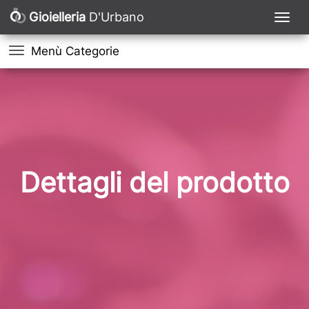
Gioielleria
D'Urbano
Menù Categorie
Dettagli del prodotto