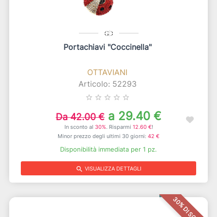
Portachiavi "coccinella"
OTTAVIANI
Articolo: 52293
star_border
star_border
star_border
star_border
star_border
a 29.40 €
Da 42.00 €
In sconto al
30%
. Risparmi
12.60 €
!
Minor prezzo degli ultimi 30 giorni:
42 €
Disponibilità immediata per 1 pz.
search
VISUALIZZA DETTAGLI
30% DI SCONTO