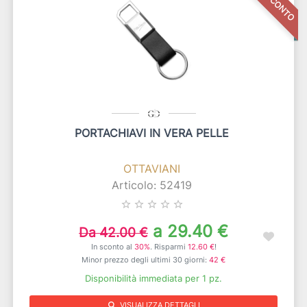
PORTACHIAVI IN VERA PELLE
OTTAVIANI
Articolo: 52419
star_border
star_border
star_border
star_border
star_border
a 29.40 €
Da 42.00 €
In sconto al
30%
. Risparmi
12.60 €
!
Minor prezzo degli ultimi 30 giorni:
42 €
Disponibilità immediata per 1 pz.
search
VISUALIZZA DETTAGLI