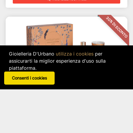
30% DI SCONTO
Gioielleria D'Urbano
utilizza i cookies
per
assicurarti la miglior esperienza d'uso sulla
piattaforma.
Consenti i cookies
SET PROFUMATORE E CANDELA PROFUMATA
OTTAVIANI
Articolo: 31488
star_border
star_border
star_border
star_border
star_border
a 33.60 €
Da 48.00 €