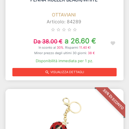
OTTAVIANI
Articolo: 84289
star_border
star_border
star_border
star_border
star_border
a 26.60 €
Da 38.00 €
In sconto al
30%
. Risparmi
11.40 €
!
Minor prezzo degli ultimi 30 giorni:
38 €
Disponibilità immediata per 1 pz.
search
VISUALIZZA DETTAGLI
30% DI SCONTO