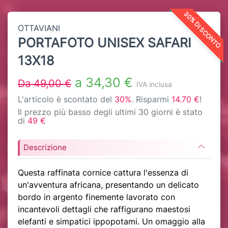
30% DI SCONTO
OTTAVIANI
PORTAFOTO UNISEX SAFARI
13X18
a 34,30 €
Da 49,00 €
IVA inclusa
L'articolo è scontato del
30%
. Risparmi
14.70 €
!
Il prezzo più basso degli ultimi 30 giorni è stato
di
49 €
Descrizione
Questa raffinata cornice cattura l'essenza di
un'avventura africana, presentando un delicato
bordo in argento finemente lavorato con
incantevoli dettagli che raffigurano maestosi
elefanti e simpatici ippopotami. Un omaggio alla