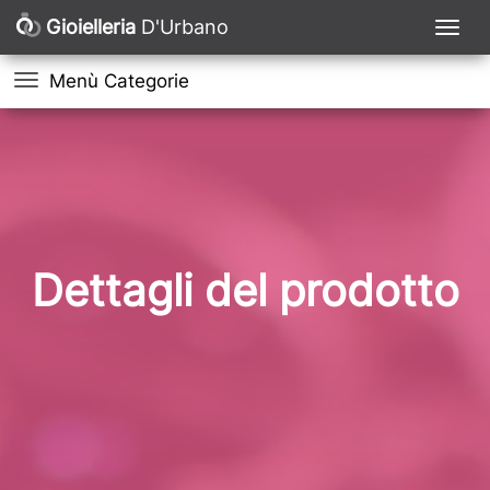
Gioielleria
D'Urbano
Menù Categorie
Dettagli del prodotto