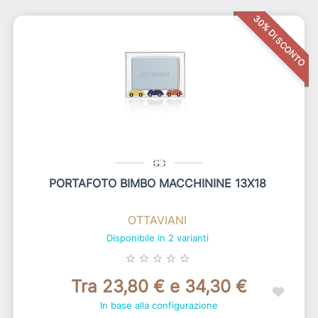
30% DI SCONTO
PORTAFOTO BIMBO MACCHININE 13X18
OTTAVIANI
Disponibile in 2 varianti
star_border
star_border
star_border
star_border
star_border
Tra 23,80 € e 34,30 €
In base alla configurazione