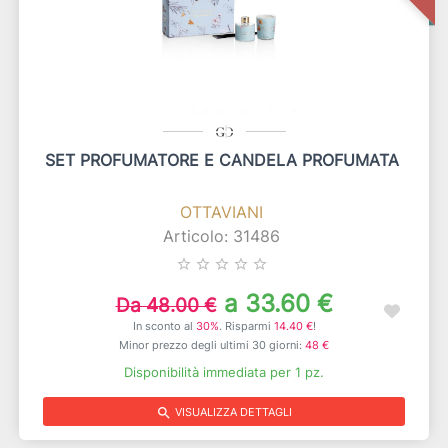
SET PROFUMATORE E CANDELA PROFUMATA
OTTAVIANI
Articolo: 31486
star_border
star_border
star_border
star_border
star_border
a 33.60 €
Da 48.00 €
In sconto al
30%
. Risparmi
14.40 €
!
Minor prezzo degli ultimi 30 giorni:
48 €
Disponibilità immediata per 1 pz.
search
VISUALIZZA DETTAGLI