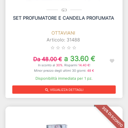
SET PROFUMATORE E CANDELA PROFUMATA
OTTAVIANI
Articolo: 31488
star_border
star_border
star_border
star_border
star_border
a 33.60 €
Da 48.00 €
In sconto al
30%
. Risparmi
14.40 €
!
Minor prezzo degli ultimi 30 giorni:
48 €
Disponibilità immediata per 1 pz.
search
VISUALIZZA DETTAGLI
30% DI SCONTO