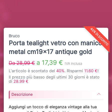
40% DI SCONTO
Bruco
Porta tealight vetro con manico
metal cm19x17 antique gold
a 17,39 €
Da 28,99 €
IVA inclusa
L'articolo è scontato del
40%
. Risparmi
11.60 €
!
Il prezzo più basso degli ultimi 30 giorni è stato
di
28.99 €
Descrizione
Aggiungi un tocco di eleganza vintage alla tua