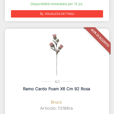
Disponibilità immediata per 12 pz.
search
VISUALIZZA DETTAGLI
40% DI SCONTO
Ramo Cardo Foam X6 Cm 92 Rosa
Bruco
Articolo: f3186ra