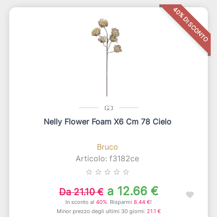
40% DI SCONTO
Nelly Flower Foam X6 Cm 78 Cielo
Bruco
Articolo: f3182ce
star_border
star_border
star_border
star_border
star_border
a 12.66 €
Da 21.10 €
In sconto al
40%
. Risparmi
8.44 €
!
Minor prezzo degli ultimi 30 giorni:
21.1 €