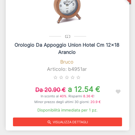
Orologio Da Appoggio Union Hotel Cm 12x18
Arancio
Bruco
Articolo: b4951ar
star_border
star_border
star_border
star_border
star_border
a 12.54 €
Da 20.90 €
In sconto al
40%
. Risparmi
8.36 €
!
Minor prezzo degli ultimi 30 giorni:
20.9 €
Disponibilità immediata per 1 pz.
search
VISUALIZZA DETTAGLI