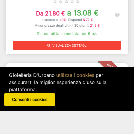
star_border
star_border
star_border
star_border
star_border
a 13.08 €
Da 21.80 €
In sconto al
40%
. Risparmi
8.72 €
!
Minor prezzo degli ultimi 30 giorni:
21.8 €
Disponibilità immediata per 6 pz.
search
VISUALIZZA DETTAGLI
40% DI SCONTO
Gioielleria D'Urbano
utilizza i cookies
per
assicurarti la miglior esperienza d'uso sulla
piattaforma.
Consenti i cookies
Orologio Da Appoggio Smoothcm17x18