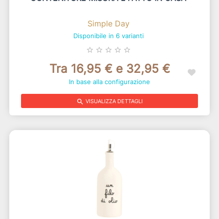
Simple Day
Disponibile in 6 varianti
star_border
star_border
star_border
star_border
star_border
Tra 16,95 € e 32,95 €
In base alla configurazione
search
VISUALIZZA DETTAGLI