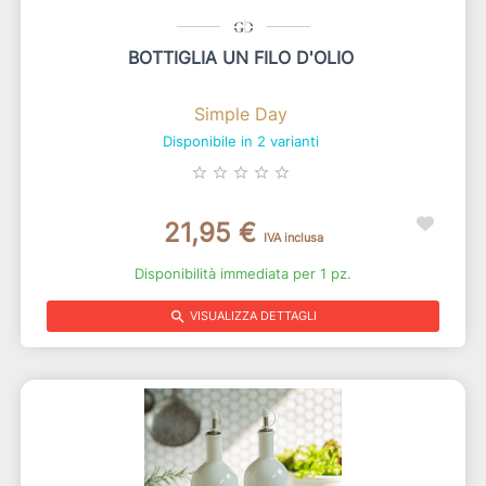
BOTTIGLIA UN FILO D'OLIO
Simple Day
Disponibile in 2 varianti
star_border
star_border
star_border
star_border
star_border
21,95 €
IVA inclusa
Disponibilità immediata per 1 pz.
search
VISUALIZZA DETTAGLI