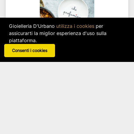
Gioielleria D'Urbano
utilizza i cookies
per
assicurarti la miglior esperienza d'uso sulla
piattaforma.
Consenti i cookies
POGGIA MESTOLO CHE PROFUMINO
Simple Day
Disponibile in 3 varianti
star_border
star_border
star_border
star_border
star_border
21,95 €
IVA inclusa
Disponibilità immediata per 2 pz.
search
VISUALIZZA DETTAGLI