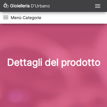
Gioielleria
D'Urbano
Menù Categorie
Dettagli del prodotto