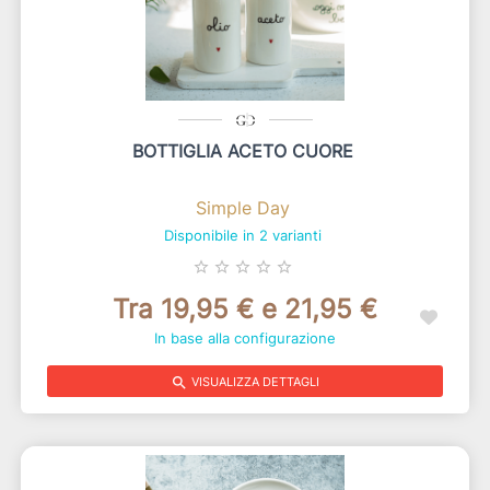
BOTTIGLIA ACETO CUORE
Simple Day
Disponibile in 2 varianti
star_border
star_border
star_border
star_border
star_border
Tra 19,95 € e 21,95 €
In base alla configurazione
search
VISUALIZZA DETTAGLI