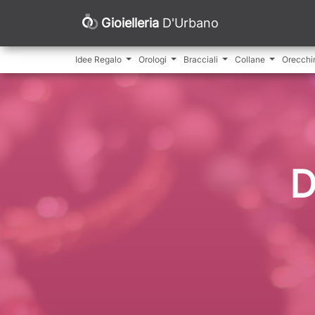
Gioielleria
D'Urbano
Idee Regalo
Orologi
Bracciali
Collane
Orecchi
D