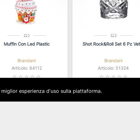
Muffin Con Led Plastic
Shot Rock&roll Set 6 Pz Vet
Brandani
Brandani
Articolo: 84112
Articolo: 51324
star_border
star_border
star_border
star_border
star_border
star_border
star_border
star_border
star_border
star_border
a miglior esperienza d'uso sulla piattaforma.
14,00 €
14,00 €
IVA inclusa
IVA inclusa
sponibilità immediata per 6 pz.
Disponibilità immediata per 1 