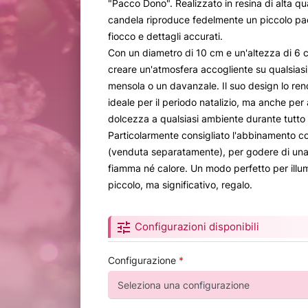
"Pacco Dono". Realizzato in resina di alta qu
candela riproduce fedelmente un piccolo pa
fiocco e dettagli accurati.
Con un diametro di 10 cm e un'altezza di 6 c
creare un'atmosfera accogliente su qualsiasi 
mensola o un davanzale. Il suo design lo re
ideale per il periodo natalizio, ma anche pe
dolcezza a qualsiasi ambiente durante tutto 
Particolarmente consigliato l'abbinamento c
(venduta separatamente), per godere di una 
fiamma né calore. Un modo perfetto per illum
piccolo, ma significativo, regalo.
tune
Configurazioni disponibili
Configurazione
*