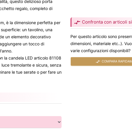
alità, questo delizioso porta
cchetto regalo, completo di
compare_arrows
Confronta con articoli si
m, è la dimensione perfetta per
superficie: un tavolino, una
Per questo articolo sono present
nde un elemento decorativo
dimensioni, materiale etc..). Vu
r aggiungere un tocco di
varie configurazioni disponibili?
l'anno.
on la candela LED articolo 81108
compare_arrows
COMPARA RAPIDAME
luce tremolante e sicura, senza
inare le tue serate o per fare un