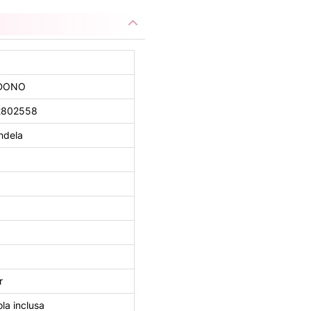
DONO
2802558
ndela
r
la inclusa