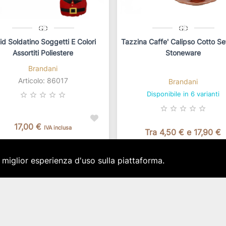
id Soldatino Soggetti E Colori
Tazzina Caffe' Calipso Cotto Se
Assortiti Poliestere
Stoneware
Brandani
Articolo: 86017
Brandani
Disponibile in 6 varianti
star_border
star_border
star_border
star_border
star_border
star_border
star_border
star_border
star_border
star_border
17,00 €
IVA inclusa
Tra 4,50 € e 17,90 €
sponibilità immediata per 1 pz.
In base alla configurazione
a miglior esperienza d'uso sulla piattaforma.