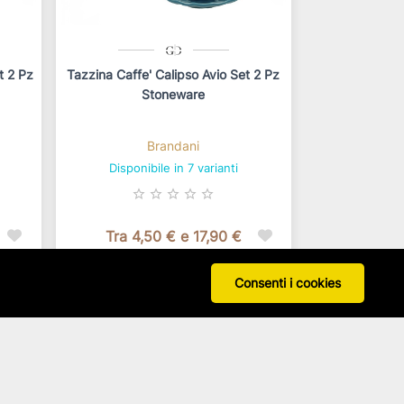
t 2 Pz
Tazzina Caffe' Calipso Avio Set 2 Pz
Stoneware
Brandani
Disponibile in 7 varianti
star_border
star_border
star_border
star_border
star_border
Tra 4,50 € e 17,90 €
In base alla configurazione
Consenti i cookies