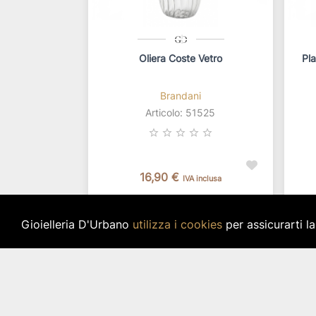
Oliera Coste Vetro
Pla
Brandani
Articolo: 51525
star_border
star_border
star_border
star_border
star_border
16,90 €
IVA inclusa
Disponibilità immediata per 2 pz.
Di
Gioielleria D'Urbano
utilizza i cookies
per assicurarti l