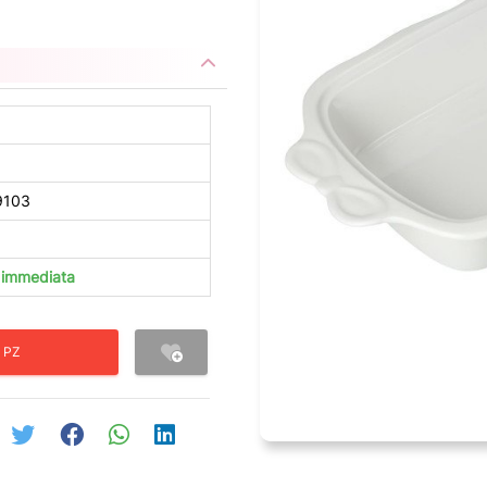
9103
à immediata
 PZ