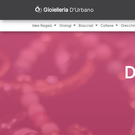
Gioielleria
D'Urbano
Idee Regalo
Orologi
Bracciali
Collane
Orecchi
D