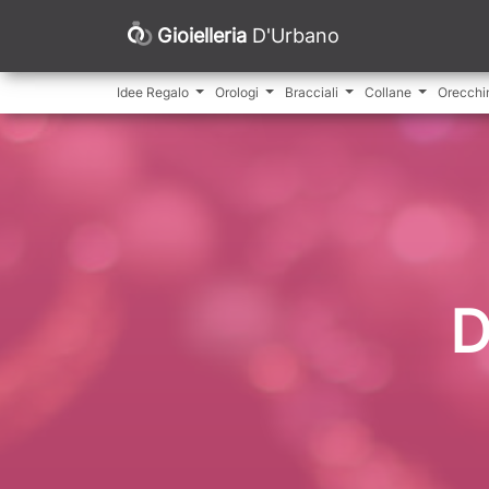
Gioielleria
D'Urbano
Idee Regalo
Orologi
Bracciali
Collane
Orecchi
D