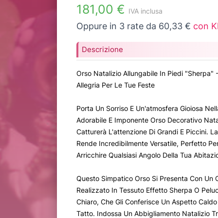
181,00 €
IVA inclusa
Oppure in 3 rate da 60,33 €
con K
Descrizione
Orso Natalizio Allungabile In Piedi "Sherpa"
Allegria Per Le Tue Feste
Porta Un Sorriso E Un'atmosfera Gioiosa Ne
Adorabile E Imponente Orso Decorativo Nata
Catturerà L'attenzione Di Grandi E Piccini. 
Rende Incredibilmente Versatile, Perfetto Per
Arricchire Qualsiasi Angolo Della Tua Abitazi
Questo Simpatico Orso Si Presenta Con Un 
Realizzato In Tessuto Effetto Sherpa O Pel
Chiaro, Che Gli Conferisce Un Aspetto Caldo
Tatto. Indossa Un Abbigliamento Natalizio Tra