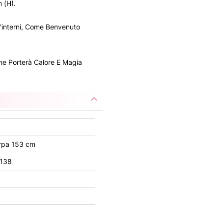
 (H).
 D'interni, Come Benvenuto
he Porterà Calore E Magia
rpa 153 cm
138