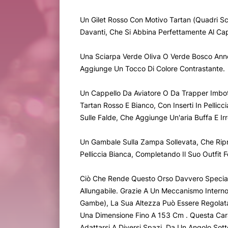
Un Gilet Rosso Con Motivo Tartan (Quadri Sco
Davanti, Che Si Abbina Perfettamente Al Cap
Una Sciarpa Verde Oliva O Verde Bosco Anno
Aggiunge Un Tocco Di Colore Contrastante.
Un Cappello Da Aviatore O Da Trapper Imbott
Tartan Rosso E Bianco, Con Inserti In Pellicci
Sulle Falde, Che Aggiunge Un'aria Buffa E Irre
Un Gambale Sulla Zampa Sollevata, Che Ripr
Pelliccia Bianca, Completando Il Suo Outfit F
Ciò Che Rende Questo Orso Davvero Special
Allungabile. Grazie A Un Meccanismo Intern
Gambe), La Sua Altezza Può Essere Regolat
Una Dimensione Fino A 153 Cm . Questa Cara
Adattarsi A Diversi Spazi, Da Un Angolo Sott