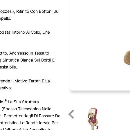
zzesi), Rifinito Con Bottoni Sul
pello.
data Intorno Al Collo, Che
ito, Anch'esso In Tessuto
a Sintetica Bianca Sui Bordi E
sistibile.
ende Il Motivo Tartan E La
estivo.
e È La Sua Struttura
o (Spesso Telescopico Nelle
a, Permettendogli Di Passare Da
tteristica Lo Rende Ideale Per
o L'albero A Un Accogliente