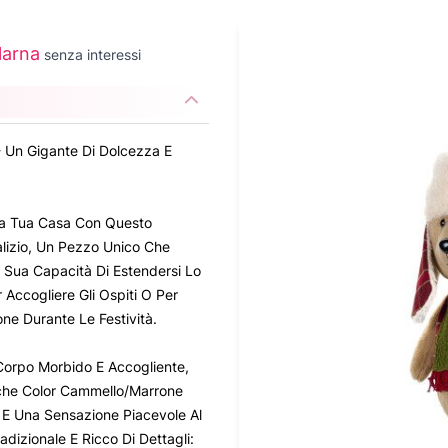
larna
senza interessi
 - Un Gigante Di Dolcezza E
lla Tua Casa Con Questo
lizio, Un Pezzo Unico Che
La Sua Capacità Di Estendersi Lo
 Accogliere Gli Ospiti O Per
one Durante Le Festività.
Corpo Morbido E Accogliente,
uche Color Cammello/Marrone
 E Una Sensazione Piacevole Al
dizionale E Ricco Di Dettagli: