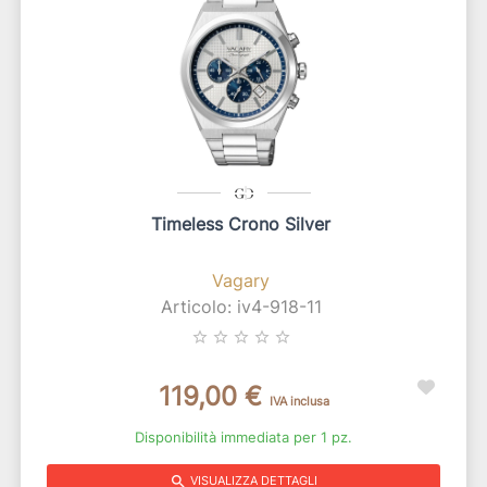
Timeless Crono Silver
Vagary
Articolo: iv4-918-11
star_border
star_border
star_border
star_border
star_border
119,00 €
IVA inclusa
Disponibilità immediata per 1 pz.
search
VISUALIZZA DETTAGLI