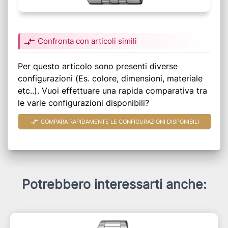
compare_arrows
Confronta con articoli simili
Per questo articolo sono presenti diverse
configurazioni (Es. colore, dimensioni, materiale
etc..). Vuoi effettuare una rapida comparativa tra
le varie configurazioni disponibili?
compare_arrows
COMPARA RAPIDAMENTE LE CONFIGURAZIONI DISPONIBILI
Potrebbero interessarti anche: