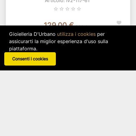
Articolo: iv2-117-61
star_border
star_border
star_border
star_border
star_border
129,00 €
IVA inclusa
Gioielleria D'Urbano
utilizza i cookies
per
Disponibilità immediata per 1 pz.
assicurarti la miglior esperienza d'uso sulla
piattaforma.
search
VISUALIZZA DETTAGLI
Consenti i cookies