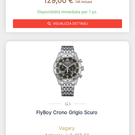
129,00 €
IVA inclusa
Disponibilità immediata per 1 pz.
search
VISUALIZZA DETTAGLI
FlyBoy Crono Grigio Scuro
Vagary