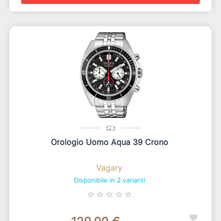
Orologio Uomo Aqua 39 Crono
Vagary
Disponibile in 2 varianti
star_border
star_border
star_border
star_border
star_border