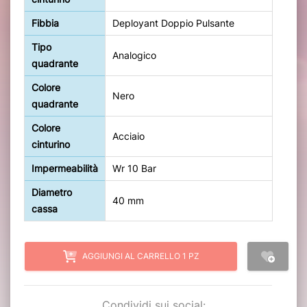
Fibbia
Deployant Doppio Pulsante
Tipo
Analogico
quadrante
Colore
Nero
quadrante
Colore
Acciaio
cinturino
Impermeabilità
Wr 10 Bar
Diametro
40 mm
cassa
AGGIUNGI AL CARRELLO 1 PZ
Condividi sui social: