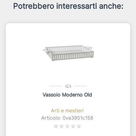
Potrebbero interessarti anche:
Vassoio Moderno Old
Arti e mestieri
Articolo: 0va3951c158
star_border
star_border
star_border
star_border
star_border