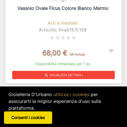
Vassoio Ovale Ficus Colore Bianco Marmo
Arti e mestieri
Articolo: 0va5157c158
star_border
star_border
star_border
star_border
star_border
68,00 €
IVA inclusa
Disponibilità immediata per 1 pz.
search
VISUALIZZA DETTAGLI
Gioielleria D'Urbano
utilizza i cookies
per
assicurarti la miglior esperienza d'uso sulla
piattaforma.
Consenti i cookies