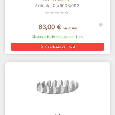
Articolo: 0or5008c192
star_border
star_border
star_border
star_border
star_border
63,00 €
IVA inclusa
Disponibilità immediata per 1 pz.
search
VISUALIZZA DETTAGLI