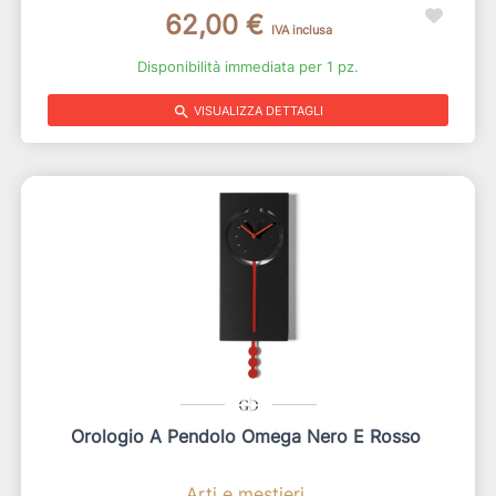
62,00 €
IVA inclusa
Disponibilità immediata per 1 pz.
search
VISUALIZZA DETTAGLI
Orologio A Pendolo Omega Nero E Rosso
Arti e mestieri