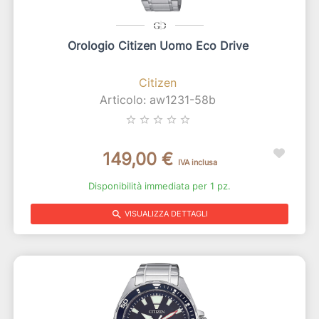
Orologio Citizen Uomo Eco Drive
Citizen
Articolo: aw1231-58b
star_border
star_border
star_border
star_border
star_border
149,00 €
IVA inclusa
Disponibilità immediata per 1 pz.
search
VISUALIZZA DETTAGLI