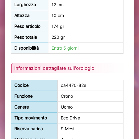
Larghezza
12 cm
Altezza
10 cm
Peso articolo
174 gr
Peso totale
220 gr
Disponibilità
Entro 5 giorni
Informazioni dettagliate sull'orologio
Codice
ca4470-82e
Funzione
Crono
Genere
Uomo
Tipo movimento
Eco Drive
Riserva carica
9 Mesi