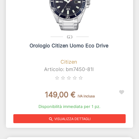
Orologio Citizen Uomo Eco Drive
Citizen
Articolo: bm7450-81l
star_border
star_border
star_border
star_border
star_border
149,00 €
IVA inclusa
Disponibilità immediata per 1 pz.
search
VISUALIZZA DETTAGLI