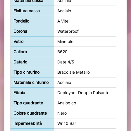
Materiale cassa
Acciaio
Finitura cassa
Acciaio
Fondello
A Vite
Corona
Waterproof
Vetro
Minerale
Calibro
B620
Datario
Date 4/5
Tipo cinturino
Bracciale Metallo
Materiale cinturino
Acciaio
Fibbia
Deployant Doppio Pulsante
Tipo quadrante
Analogico
Colore quadrante
Nero
Impermeabilità
Wr 10 Bar