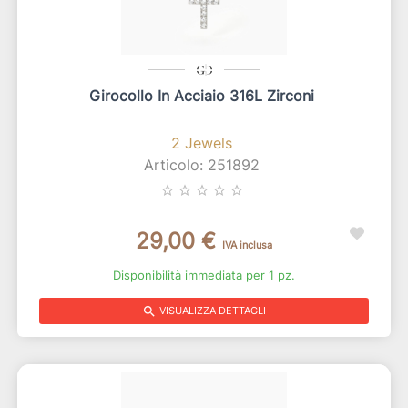
Girocollo In Acciaio 316L Zirconi
2 Jewels
Articolo: 251892
star_border
star_border
star_border
star_border
star_border
29,00 €
IVA inclusa
Disponibilità immediata per 1 pz.
search
VISUALIZZA DETTAGLI