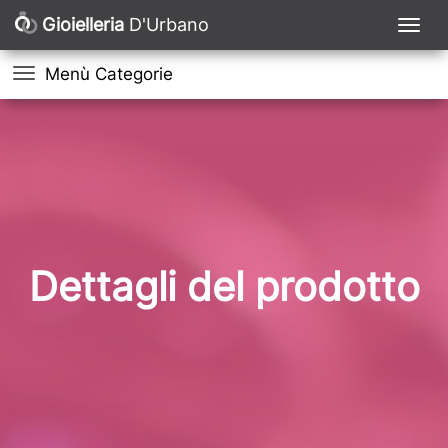
Gioielleria
D'Urbano
Menù Categorie
Dettagli del prodotto