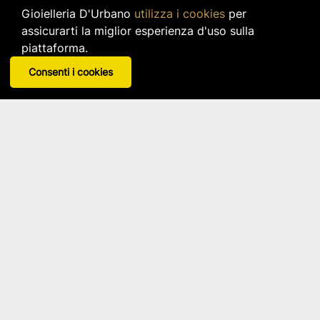
Gioielleria D'Urbano
utilizza i cookies
per
assicurarti la miglior esperienza d'uso sulla
piattaforma.
Consenti i cookies
Orecchini In Acciaio 304 PVD Giallo
2 Jewels
Articolo: 261449
star_border
star_border
star_border
star_border
star_border
29,00 €
IVA inclusa