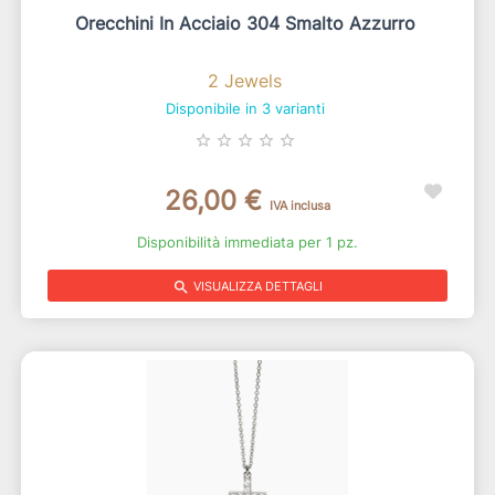
Orecchini In Acciaio 304 Smalto Azzurro
2 Jewels
Disponibile in 3 varianti
star_border
star_border
star_border
star_border
star_border
26,00 €
IVA inclusa
Disponibilità immediata per 1 pz.
search
VISUALIZZA DETTAGLI