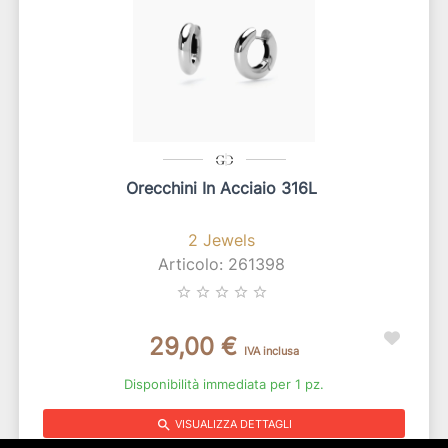
Orecchini In Acciaio 316L
2 Jewels
Articolo: 261398
star_border
star_border
star_border
star_border
star_border
29,00 €
IVA inclusa
Disponibilità immediata per 1 pz.
search
VISUALIZZA DETTAGLI