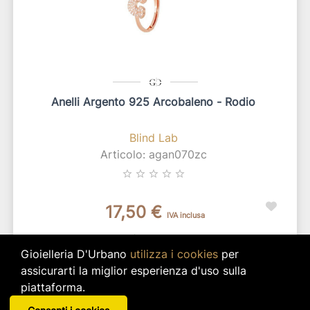
Anelli Argento 925 Arcobaleno - Rodio
Blind Lab
Articolo: agan070zc
star_border
star_border
star_border
star_border
star_border
17,50 €
IVA inclusa
Disponibilità immediata per 1 pz.
Gioielleria D'Urbano
utilizza i cookies
per
search
VISUALIZZA DETTAGLI
assicurarti la miglior esperienza d'uso sulla
piattaforma.