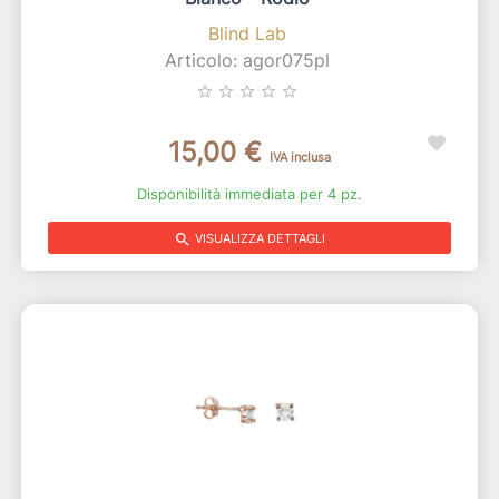
Blind Lab
Articolo: agor075pl
star_border
star_border
star_border
star_border
star_border
15,00 €
IVA inclusa
Disponibilità immediata per 4 pz.
search
VISUALIZZA DETTAGLI