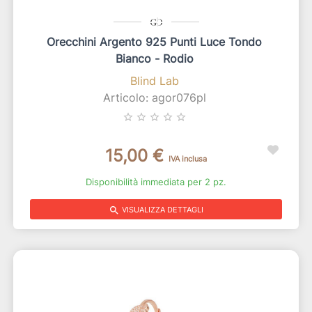
Orecchini Argento 925 Punti Luce Tondo
Bianco - Rodio
Blind Lab
Articolo: agor076pl
star_border
star_border
star_border
star_border
star_border
15,00 €
IVA inclusa
Disponibilità immediata per 2 pz.
search
VISUALIZZA DETTAGLI