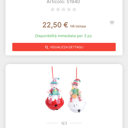
Articolo: 51940
star_border
star_border
star_border
star_border
star_border
22,50 €
IVA inclusa
Disponibilità immediata per 3 pz.
search
VISUALIZZA DETTAGLI