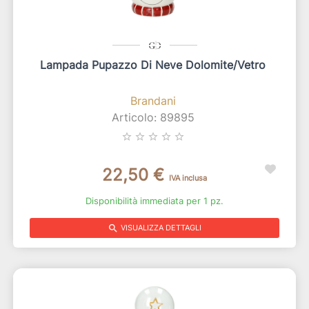
Lampada Pupazzo Di Neve Dolomite/Vetro
Brandani
Articolo: 89895
star_border
star_border
star_border
star_border
star_border
22,50 €
IVA inclusa
Disponibilità immediata per 1 pz.
search
VISUALIZZA DETTAGLI