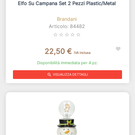
Elfo Su Campana Set 2 Pezzi Plastic/metal
Brandani
Articolo: 84482
star_border
star_border
star_border
star_border
star_border
22,50 €
IVA inclusa
Disponibilità immediata per 4 pz.
search
VISUALIZZA DETTAGLI