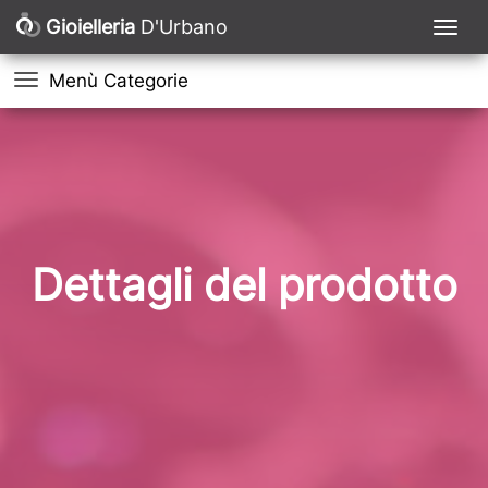
Gioielleria
D'Urbano
Menù Categorie
Dettagli del prodotto