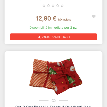
star_border
star_border
star_border
star_border
star_border
12,90 €
IVA inclusa
Disponibilità immediata per 2 pz.
search
VISUALIZZA DETTAGLI