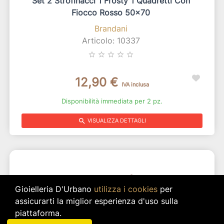
Set 2 Strofinacci 1 Frosty 1 Quadretti Con
Fiocco Rosso 50x70
Brandani
Articolo: 10337
star_border
star_border
star_border
star_border
star_border
12,90 €
IVA inclusa
Disponibilità immediata per 2 pz.
search
VISUALIZZA DETTAGLI
Gioielleria D'Urbano
utilizza i cookies
per
assicurarti la miglior esperienza d'uso sulla
piattaforma.