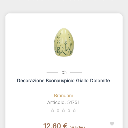
Decorazione Buonauspicio Giallo Dolomite
Brandani
Articolo: 51751
star_border
star_border
star_border
star_border
star_border
12,60 €
IVA inclusa