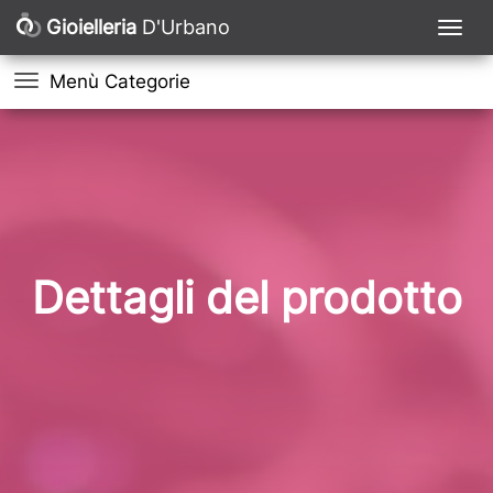
Gioielleria
D'Urbano
Menù Categorie
Dettagli del prodotto