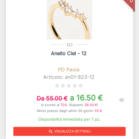
Anello Ciel - 12
PD Paola
Articolo: an01-823-12
star_border
star_border
star_border
star_border
star_border
a 16.50 €
Da 55.00 €
In sconto al
70%
. Risparmi
38.50 €
!
Minor prezzo degli ultimi 30 giorni:
55 €
Disponibilità immediata per 1 pz.
search
VISUALIZZA DETTAGLI