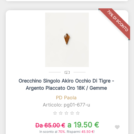
70% DI SCONTO
Orecchino Singolo Akiro Occhio Di Tigre -
Argento Placcato Oro 18K / Gemme
PD Paola
Articolo: pg01-677-u
star_border
star_border
star_border
star_border
star_border
a 19.50 €
Da 65.00 €
In sconto al
70%
. Risparmi
45.50 €
!