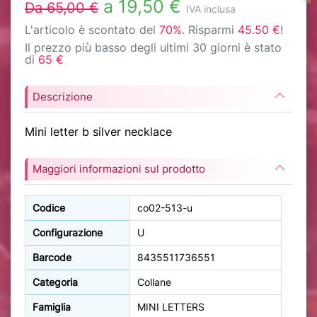
a 19,50 €
Da 65,00 €
IVA inclusa
L'articolo è scontato del
70%
. Risparmi
45.50 €
!
Il prezzo più basso degli ultimi 30 giorni è stato
di
65 €
Descrizione
Mini letter b silver necklace
Maggiori informazioni sul prodotto
Codice
co02-513-u
Configurazione
U
Barcode
8435511736551
Categoria
Collane
Famiglia
MINI LETTERS