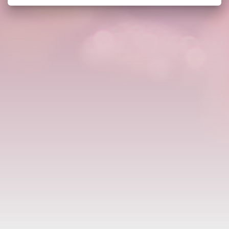
Potrebbero interessarti anche:
Globo Carillon Con Giostra, Movimemto E Luci
Cm.14x19h.
Henriette