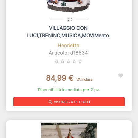
VILLAGGIO CON
LUCI,TRENINO,MUSICA,MOVIMento.
Henriette
Articolo: d18634
star_border
star_border
star_border
star_border
star_border
84,99 €
IVA inclusa
Disponibilità immediata per 2 pz.
search
VISUALIZZA DETTAGLI