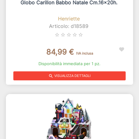
Globo Carillon Babbo Natale Cm.16x20h.
Henriette
Articolo: d18589
star_border
star_border
star_border
star_border
star_border
84,99 €
IVA inclusa
Disponibilità immediata per 1 pz.
search
VISUALIZZA DETTAGLI