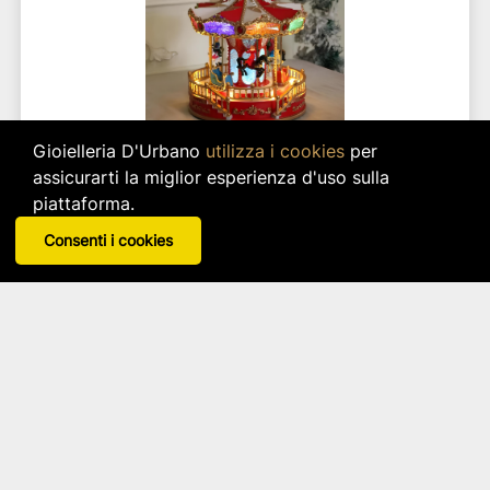
Gioielleria D'Urbano
utilizza i cookies
per
assicurarti la miglior esperienza d'uso sulla
GIOSTRA CAROSELLO,Con
piattaforma.
LUCI,MUSICA,MOVIMento
Consenti i cookies
Henriette
Articolo: d18836
star_border
star_border
star_border
star_border
star_border
85,99 €
IVA inclusa
Disponibilità immediata per 1 pz.
search
VISUALIZZA DETTAGLI