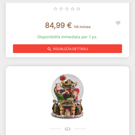
Articolo: d18592
star_border
star_border
star_border
star_border
star_border
84,99 €
IVA inclusa
Disponibilità immediata per 1 pz.
search
VISUALIZZA DETTAGLI